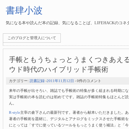
書肆小波
気になる本や読んだ本の記録、気になることば、LIFEHACKのコ
このブログと管理人について
手帳ともうちょっとうまくつきあえ
ウド時代のハイブリッド手帳術
カテゴリー:
読書記録
-
2011年11月12日
- 0件のコメント
来年の手帳が出そろい、雑誌でも手帳術の特集が多く組まれる時期にな
実は手帳術の本を読むのは初めてです。雑誌の手帳術特集もほとんど読
ん。
R-style
主宰の倉下さんの最新刊です。著者から献本いただきました。あ
著者の手帳術を題材に、デジタルとアナログをミックスさせた手帳術を
にとっては「すでに使っているツールをもっとうまく使う補法」と「今