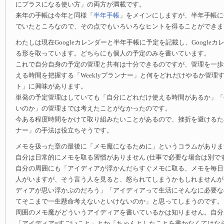
にプラスになる使い方」の両方が満載です。
来年の手帳は今年と同様「
半年手帳
」をメインにしますが、半年手帳に
でいたところなので、その点でもいろいろなヒントを得ることができま
わたしは現在Googleカレンダーと半年手帳に予定を記載し、Google
る形を取っています。どちらにも個人の予定のみを書いています。
これで自分自身の予定の管理と共有は十分できるのですが、管理を一歩
える時間を把握する「Weeklyプランナー」と何をどれだけやるか管理する
ト」に興味があります。
単発の予定管理はしていても「自分にどれだけ使える時間があるか」「
いのか」の管理までは考えたことがなかったのです。
今ある程度時間をかけて取り組みたいことがあるので、挫折を避けるために
ナー」の手法は役立ちそうです。
メモを扱った章の最後に「メモ魔になるために」というコラムがありま
自分は日常的にメモを取る習慣がありません (仕事で必要な場合は別です
自分の周囲にも「アイディアが浮かんだらすぐメモに取る、メモを毎日
人がいますが、そう言う人を見ると、怒られてしまうかもしれませんが
ディアが思い浮かぶのだろう」「アイディアって生活にそんなに必要な
てそこまで一生懸命考えないといけないのか」と思ってしまうのです。
周囲のメモ魔がどういうアイディアを書いているかは知りません。自分
「アイディア=すごいこと」とか「ちゃんとしたことを書かなくてはな