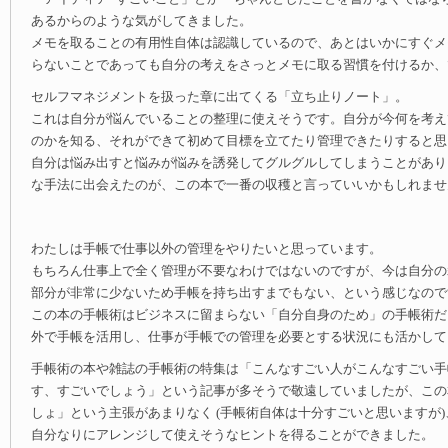
あるからのような気がしてきました。
メモを取ることの有用性自体は認識しているので、あとはいかにすぐメ
らないことであっても自分の考えをさっとメモに取る習慣を付けるか、
セルフマネジメントを扱った章に出てくる「立ち止りノート」。
これは自分が悩んでいることの整理に使えそうです。自分が今何を考え
のかを知る、それができて初めて目標を立てたり管理できたりすると思
自分は悩み出すと悩みが悩みを誘発してグルグルしてしまうことがあり
な手法に出会えたのが、この本で一番の収穫と言っていいかもしれませ
わたしは手帳で仕事以外の管理をやりたいと思っています。
もちろん仕事上で全く管理が不要なわけではないのですが、今は自分の
部分が非常に少ないため手帳を持ち出すまでもない、という感じなので
この本の手帳術はビジネスに留まらない「自分自身のため」の手帳術だ
外で手帳を活用し、仕事が手帳での管理を必要とする状況にも活かして
手帳術の本や雑誌の手帳術の特集は「こんなすごい人がこんなすごい手
す、すごいでしょう」という記事が多そうで敬遠していましたが、この
しょ」という主張があまりなく (手帳術自体は十分すごいと思いますが
自分なりにアレンジして使えそうなヒントを得ることができました。