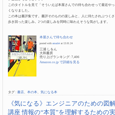
このタイトルを見て「そういえば本屋さんでの待ち合わせって最近やっ
くなりました。
この本は書評集です。書評そのものの楽しみと、人に待たされぶつくさ
歩き回った楽しみ。2つの楽しみを同時に味わえそうな気がします。
本屋さんで待ち合わせ
posted with
amazlet
at 13.01.24
三浦 しをん
大和書房
売り上げランキング: 7,406
Amazon.co.jp で詳細を見る
タグ :
書店
、
本の本
、
気になる本
《気になる》エンジニアのための図解
講座 情報の“本質”を理解するための