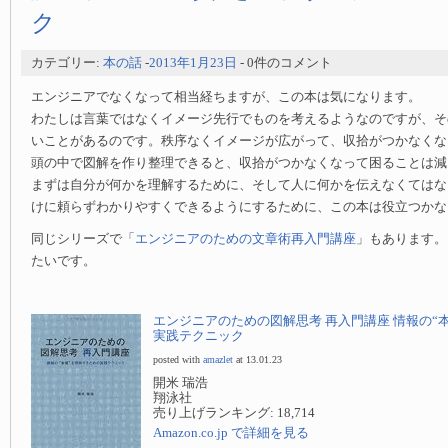
ク
カテゴリー:
本の話
-
2013年1月23日
- 0件のコメント
エンジニアでなくなって相当経ちますが、この本は気になります。
わたしは言葉ではなくイメージ先行でものを考えるようなのですが、そ
いことがあるのです。秩序なくイメージが広がって、収拾がつかなくな
頭の中で図解を作り整理できると、収拾がつかなくなって困ることは減
まずは自分が何かを理解するために、そして人に何かを伝えなくてはな
けに頼らずわかりやすくできるようにするために、この本は役立つかな
同じシリーズで「
エンジニアのための文章術再入門講座
」もあります。
たいです。
エンジニアのための図解思考 再入門講座 情報の“
実践テクニック
posted with
amazlet
at 13.01.23
開米 瑞浩
翔泳社
売り上げランキング: 18,714
Amazon.co.jp で詳細を見る