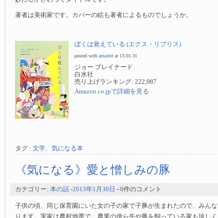
著者は美術家です。カバーの絵も著者によるものでしょうか。
ぼくは覚えている (エクス・リブリス)
posted with
amazlet
at 13.01.31
ジョー ブレイナード
白水社
売り上げランキング: 222,987
Amazon.co.jpで詳細を見る
タグ :
文学
、
気になる本
《気になる》愛と憎しみの豚
カテゴリー:
本の話
-
2013年1月30日
- 0件のコメント
子供の頃、同じ保育園にいた女の子の家で子豚が生まれたので、みんな
ります。実家は農村地帯で、農業の傍ら牛や豚を飼っている家も珍しく