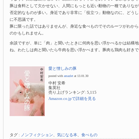
豚は食料として欠かせない、人間にもっとも近い動物の一種でありなが
否定的なものが多い。身近であり非常に「役立つ」動物なのに、どうし
に不思議です。
豚に限った話ではありませんが、身近な食べものでそのルーツがわから
のかもしれません。
余談ですが、単に「肉」と聞いたときに何肉を思い浮かべるかは結構地
ね。わたしは肉と聞いたら牛肉を思い浮かべます。豚肉も鶏肉も好きで
愛と憎しみの豚
posted with
amazlet
at 13.01.30
中村 安希
集英社
売り上げランキング: 5,115
Amazon.co.jpで詳細を見る
タグ :
ノンフィクション
、
気になる本
、
食べもの