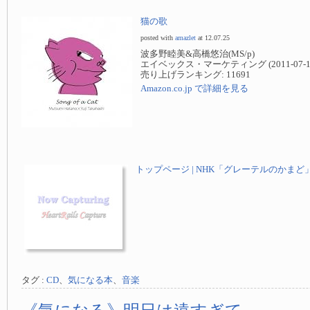
猫の歌
posted with
amazlet
at 12.07.25
波多野睦美&高橋悠治(MS/p)
エイベックス・マーケティング (2011-07-1
売り上げランキング: 11691
Amazon.co.jp で詳細を見る
トップページ | NHK「グレーテルのかまど
タグ :
CD
、
気になる本
、
音楽