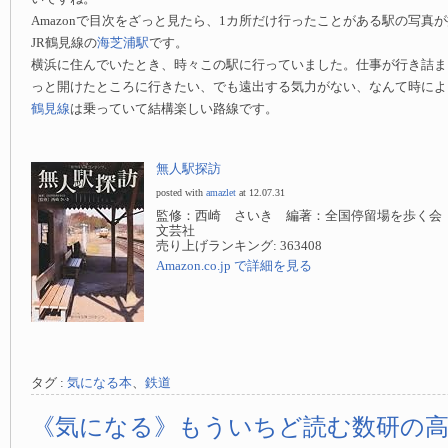
Amazonで目次をざっと見たら、1カ所だけ行ったことがある駅の写真
JR鶴見線の
海芝浦駅
です。
横浜に住んでいたとき、時々この駅に行っていました。仕事が行き詰ま
っと開けたところに行きたい、でも遠出する気力がない、なんて時によ
鶴見線
は乗っていて結構楽しい路線です。
無人駅探訪
posted with
amazlet
at 12.07.31
監修：西崎 さいき 編著：全国停留場を歩く会
文芸社
売り上げランキング: 363408
Amazon.co.jp で詳細を見る
タグ :
気になる本
、
鉄道
《気になる》もういちど読む数研の高