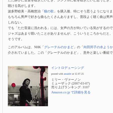
ただ静かに音楽を聴きたいとき、シンプルに歌を聴きたいと思うとき、
聴ける気がします。
波多野睦美・高橋悠治「
猫の歌
」を購入後、特にそう思うようになりま
もちろん男声で好きな曲もたくさんありますし、普段よく聴く曲は男声
しれない。
でも「ただ音楽に洗われる」には、女声の方が向いている気がするので
ジャズはあまり聴いたことがありませんが、こういうところからだと、
そうです。
このアルバムは、NHK「
グレーテルのかまど
」の「
向田邦子の水ようか
介されていました。この「グレーテルのかまど」、意外と楽しい番組で
イントロデューシング
posted with
amazlet
at 12.07.25
ミリー・ヴァーノン
ミューザック (2007-03-07)
売り上げランキング: 3107
Amazon.co.jp で詳細を見る