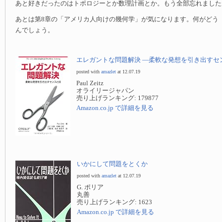
あと好きだったのはトポロジーとか数理計画とか。もう全部忘れましたが
あとは第8章の「アメリカ人向けの幾何学」が気になります。何がどう
んでしょう。
エレガントな問題解決 —柔軟な発想を引き出すセ
posted with
amazlet
at 12.07.19
Paul Zeitz
オライリージャパン
売り上げランキング: 179877
Amazon.co.jp で詳細を見る
いかにして問題をとくか
posted with
amazlet
at 12.07.19
G. ポリア
丸善
売り上げランキング: 1623
Amazon.co.jp で詳細を見る