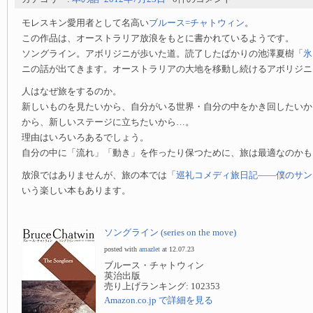
モレスキン愛用者として名高い
ブルース=チャトウィン
。
この作品は、オーストラリア放浪をもとに書かれているようです。
ソングライン。アボリジニが歩いた道。読了したばかりの池澤夏樹「
氷
ニの話が出てきます。オーストラリアの大地を移動し続けるアボリジニ
人はなぜ旅をするのか。
新しいものを見たいから、自分がいる世界・自分の中をかき回したいか
から、新しいステージに立ちたいから…。
理由はいろいろあるでしょう。
自分の中に「流れ」「動き」を作ったり保つために、旅は最適なのかも
放浪ではありませんが、旅の本では「
巡礼コメディ旅日記——僕のサン
いう楽しい本もあります。
ソングライン (series on the move)
posted with
amazlet
at 12.07.23
ブルース・チャトウィン
英治出版
売り上げランキング: 102353
Amazon.co.jp で詳細を見る