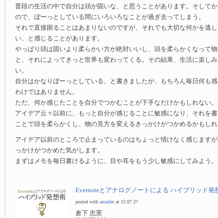
普段の生活の中で自分は頭が固いな、と思うことがあります。そしてか
ので、ぼーっとしている間にいろいろなことが過ぎ去ってしまう。
それで直接困ることはあまりないのですが、それでも大切な何かを逃し
い、と感じることがあります。
やっぱり頭は固いより柔らかい方が絶対いいし、頭を柔らかくなって物
と、それによってきっと世界も変わってくる。その結果、生活に楽しみ
い。
自分はかなりぼーっとしている、と書きましたが、もちろん毎日何も感
わけではありません。
ただ、何か感じたことを自分でつかむことが下手なだけかもしれない。
アイデア云々以前に、もっと自分が感じることに敏感になり、それを書
ことで頭を柔らかくし、物の見方を変えるきっかけがつかめるかもしれ
アイデア以前のところで止まっているのはちょっと情けなく感じますが
っかけがつかめた気がします。
まずはメモを毎日書けるように、目や耳をもう少し敏感にしてみよう。
Evernoteとアナログノートによる ハイブリッド発
posted with
amazlet
at 12.07.27
倉下 忠憲