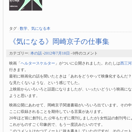
タグ :
数学
、
気になる本
《気になる》岡崎京子の仕事集
カテゴリー:
本の話
-
2012年7月18日
- 0件のコメント
映画「
ヘルタースケルター
」がついに公開されました。わたしは
西三河
行きます。
最初に映画化の話を聞いたときは「あれをどうやって映像化するんだ？
な見たくないような、という感じでした。
上映前からいろいろと話題になりましたが、いったいどういう映画にな
ようと思います。
映画公開にあわせて、岡崎京子関連書籍がいろいろ出ています。その中
ここに収録されることを期待している言葉があります。
20年ほど前に創刊した (2年もたずに廃刊しましたが) 女性誌の創刊号
これがものすごく印象的で、もう一度読みたいのです。
このコメントはかつてノートに抜き書きしていたのですが、そのノート