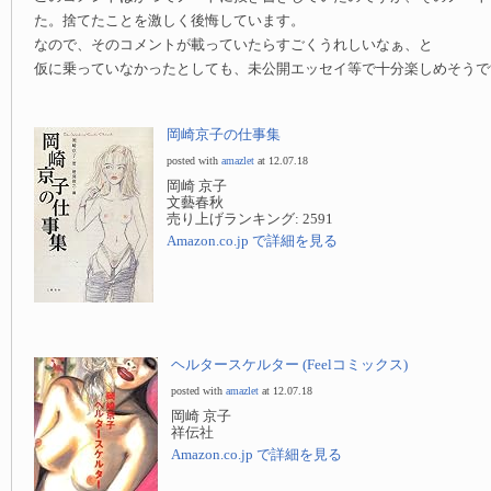
た。捨てたことを激しく後悔しています。
なので、そのコメントが載っていたらすごくうれしいなぁ、と
仮に乗っていなかったとしても、未公開エッセイ等で十分楽しめそうで
岡崎京子の仕事集
posted with
amazlet
at 12.07.18
岡崎 京子
文藝春秋
売り上げランキング: 2591
Amazon.co.jp で詳細を見る
ヘルタースケルター (Feelコミックス)
posted with
amazlet
at 12.07.18
岡崎 京子
祥伝社
Amazon.co.jp で詳細を見る