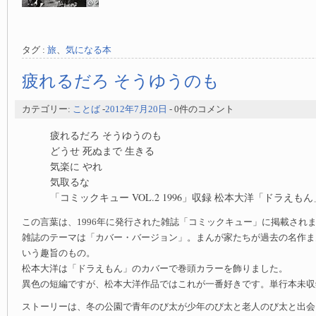
タグ :
旅
、
気になる本
疲れるだろ そうゆうのも
カテゴリー:
ことば
-
2012年7月20日
- 0件のコメント
疲れるだろ そうゆうのも
どうせ 死ぬまで 生きる
気楽に やれ
気取るな
「コミックキュー VOL.2 1996」収録 松本大洋「ドラえ
この言葉は、1996年に発行された雑誌「コミックキュー」に掲載され
雑誌のテーマは「カバー・バージョン」。まんが家たちが過去の名作ま
いう趣旨のもの。
松本大洋は「ドラえもん」のカバーで巻頭カラーを飾りました。
異色の短編ですが、松本大洋作品ではこれが一番好きです。単行本未収
ストーリーは、冬の公園で青年のび太が少年のび太と老人のび太と出会