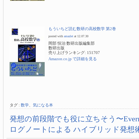
もういちど読む数研の高校数学 第2巻
posted with
amazlet
at 12.07.30
岡部 恒治 数研出版編集部
数研出版
売り上げランキング: 151707
Amazon.co.jp で詳細を見る
タグ :
数学
、
気になる本
発想の前段階でも役に立ちそう〜Evern
ログノートによる ハイブリッド発想