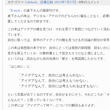
カテゴリー:
Lifehack
、
読書記録
-
2012年7月27日
- 0件のコメント
「
R-style
」の倉下さんの最新刊です。
倉下さんの本は、デジタル / アナログのどちらかに偏ることなく、必
案してくださるので好きです。
この本はアイデアの種を見つけ、それを育てて発想につなげていく流れ
ています。
自分に取っては、前半のアイディアの種を見つける方法論の部分が非常
この本は発想術の本ですが、自分にとっては発想の前段階、頭をいかに
見方を変えていくか、の教科書として役立ちそうだなと感じました。
というのは、読みながら自分自身の「硬さ」を再認識したからです。
「はじめに」に
「アイデアなんて、自分には考えられない」
「アイデアなんて、自分には考えもつかない」
「アイデアなんて、自分には考えられるはずもない」
という言葉が出てくるのですが、自分がまさにそう。それどころか「そ
んなんだ？」と思っているくらいです。
この本には「アイデアって何？」についての解説もあります。