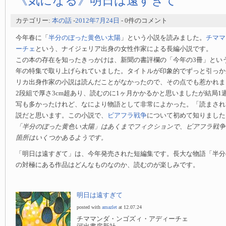
《気になる》明日は遠すぎて
カテゴリー:
本の話
-
2012年7月24日
- 0件のコメント
今年春に「
半分のぼった黄色い太陽
」という小説を読みました。
チママ
ーチェ
という、ナイジェリア出身の女性作家による長編小説です。
この本の存在を知ったきっかけは、新聞の書評欄の「今年の3冊」とい
年の特集で取り上げられていました。タイトルが印象的でずっと引っか
リカ出身作家の小説は読んだことがなかったので、その点でも惹かれま
2段組で厚さ3cm超あり、読むのに1ヶ月かかるかと思いましたが結局1
写も多かったけれど、なにより物語として非常によかった。「読まされ
説だと思います。この小説で、
ビアフラ戦争
について初めて知りました
「半分のぼった黄色い太陽」はあくまでフィクションで、ビアフラ戦争
箇所はいくつかあるようです。
「明日は遠すぎて」は、今年発売された短編集です。長大な物語「半分
の対極にある作品はどんなものなのか、読むのが楽しみです。
明日は遠すぎて
posted with
amazlet
at 12.07.24
チママンダ・ンゴズィ・アディーチェ