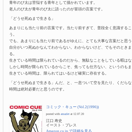
青年のび太は苦悩する青年として描かれています。
老人のび太が青年のび太に語ったのが冒頭の言葉です。
「どうせ死ぬまで生きる」
あまりにも当たり前の言葉です。当たり前すぎて、普段全く意識するこ
う。
でも、あまりにも当たり前であるがゆえに、とても大事な言葉だと思う
自分がいつ死ぬかなんてわからない。わからないけど、でもそのときま
る。
生きている時間は限られているのだから、無駄なことをしている暇はな
しかし時間が限られているからこそ、焦っても仕方ない、というのもま
生きている時間は、限られてはいるけど確実に存在する。
「どうせ死ぬまで生きる」んだ、と、一息ついて空を見たり、くだらな
時間は絶対必要だと思うのです。
コミック・キュー (Vol.2(1996))
posted with
amazlet
at 12.07.20
江口 寿史
イースト・プレス
Amazon.co.jp で詳細を見る