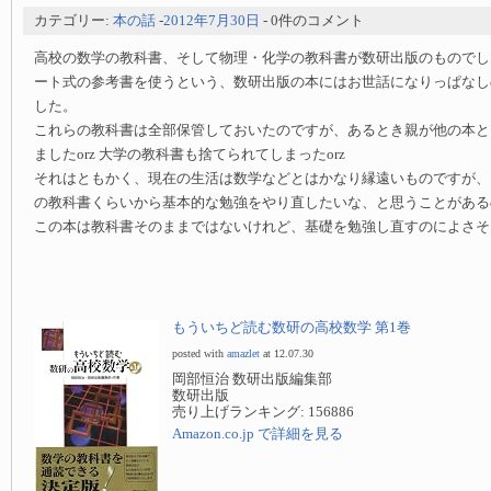
カテゴリー:
本の話
-
2012年7月30日
- 0件のコメント
高校の数学の教科書、そして物理・化学の教科書が数研出版のものでし
ート式の参考書を使うという、数研出版の本にはお世話になりっぱなし
した。
これらの教科書は全部保管しておいたのですが、あるとき親が他の本と
ましたorz 大学の教科書も捨てられてしまったorz
それはともかく、現在の生活は数学などとはかなり縁遠いものですが、
の教科書くらいから基本的な勉強をやり直したいな、と思うことがある
この本は教科書そのままではないけれど、基礎を勉強し直すのによさそ
もういちど読む数研の高校数学 第1巻
posted with
amazlet
at 12.07.30
岡部恒治 数研出版編集部
数研出版
売り上げランキング: 156886
Amazon.co.jp で詳細を見る