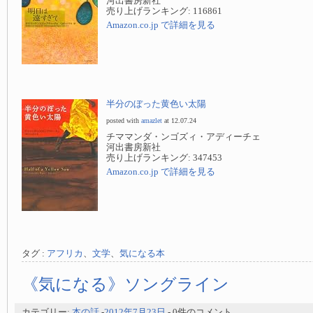
河出書房新社
売り上げランキング: 116861
Amazon.co.jp で詳細を見る
半分のぼった黄色い太陽
posted with
amazlet
at 12.07.24
チママンダ・ンゴズィ・アディーチェ
河出書房新社
売り上げランキング: 347453
Amazon.co.jp で詳細を見る
タグ :
アフリカ
、
文学
、
気になる本
《気になる》ソングライン
カテゴリー:
本の話
-
2012年7月23日
- 0件のコメント