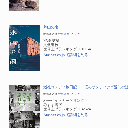
氷山の南
posted with
amazlet
at 12.07.23
池澤 夏樹
文藝春秋
売り上げランキング: 101164
Amazon.co.jp で詳細を見る
巡礼コメディ旅日記——僕のサンティアゴ巡礼の
posted with
amazlet
at 12.07.23
ハーペイ・カーケリング
みすず書房
売り上げランキング: 132524
Amazon.co.jp で詳細を見る