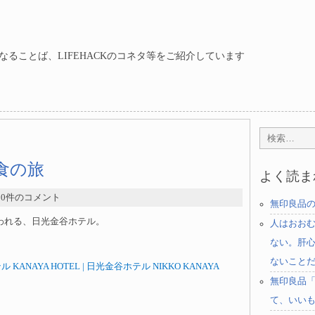
ることば、LIFEHACKのコネタ等をご紹介しています
年洋食の旅
よく読ま
- 0件のコメント
無印良品
われる、日光金谷ホテル。
人はおお
ない。肝
ないこと
 KANAYA HOTEL | 日光金谷ホテル NIKKO KANAYA
無印良品
て、いい