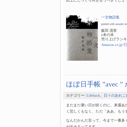
以上にじっくり向き合うべきでしょ
一文物語集
posted with
amazlet
at
飯田 茂実
e本の本
売り上げランキング
Amazon.co.
ほぼ日手帳 ”avec
カテゴリー:
Lifehack
、
日々のあれこ
まだまだ暑い日が続くのに、来週あた
く悲しくもなく、ただ「ああ、もう
なんだかんだ言って、今まで一番多
が出そろってます。