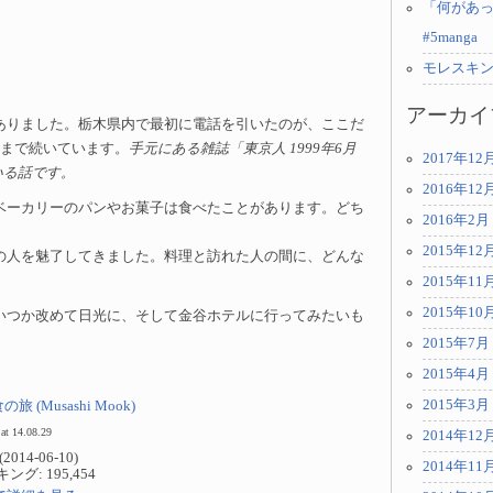
「何があっ
#5manga
モレスキ
アーカイ
ありました。栃木県内で最初に電話を引いたのが、ここだ
るまで続いています。
手元にある雑誌「東京人 1999年6月
2017年12
いる話です。
2016年12
ベーカリーのパンやお菓子は食べたことがあります。どち
2016年2月
2015年12
の人を魅了してきました。料理と訪れた人の間に、どんな
2015年11
2015年10
いつか改めて日光に、そして金谷ホテルに行ってみたいも
2015年7月
2015年4月
2015年3月
 (Musashi Mook)
at 14.08.29
2014年12
14-06-10)
2014年11
グ: 195,454