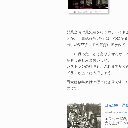
開業当時は最先端を行くホテルでも
とか。「電話番号1番」は、今に至
号」のNTTドコモの広告に書かれて
ここに行ったことはありませんが、
らもしみじみとおいしい。
レストランの料理も、これまで多く
ドラマがあったのでしょう。
日光は修学旅行で行ったきりです。
のです。
日光100年洋食の旅
posted with
amazlet
エフジー武蔵 (20
売り上げランキン