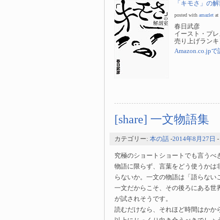
「キモさ」の解剖
posted with
amazlet
at
春日武彦
イースト・プレ
売り上げランキング
Amazon.co.
[share] 一文物語集
カテゴリー:
本の話
-
2014年8月27日
究極のショートショートでも言うべ
物語に限らず、言葉をどう使うかは
らないか。一文の物語は「語らない
一文だからこそ、その後ろにある世
が試されそうです。
読むだけなら、それほど時間はかか