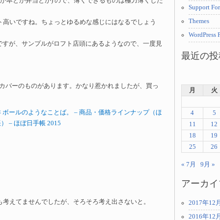
とか本とか弁当とか) ので、薄くできるものは極力薄くした
Support Fo
Themes
ト高いですね。ちょっとゆるめな感じにはなるでしょう
WordPress P
売ですが、サンプルがロフト店頭にあるようなので、一度見
最近の投
洋カバーのものがあります。かなり惹かれましたが、買っ
月
火
 ボールのようなことば。 – 商品・価格ラインナップ（ほ
4
5
 – ほぼ日手帳 2015
11
12
18
19
25
26
« 7月
9月 »
アーカイ
も考えてませんでしたが、そろそろ考え出さないと。
2017年12
2016年12