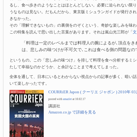
るし、食べ歩きのようなことはほとんどしない。必要に迫られない限り
うなものは見ない。だもんだから、東京版ミシュランガイドが発行され
きなかった。
その「理解できないもの」の裏側をのぞくという、奇妙な楽しみを味わ
この特集を読んで思い出した言葉があります。それは嵐山光三郎が「
文
「料理は一定のレベルまでは料理人の腕によるが､頂点をき
は、悲しみの味つけが不可欠で､これは食べる側の問題なの
というもの。この「悲しみの味つけ」を排して料理を食べ分析するミシ
たして幸福なのかどうか、と余計なことまで考えてしまった。
全体を通して、日本にいるとわからない視点からの記事が多く、暗い話
いて楽しかったです。
COURRiER Japon ( クーリエ ジャポン ) 2010年 0
posted with
amazlet
at 10.02.17
講談社
Amazon.co.jp で詳細を見る