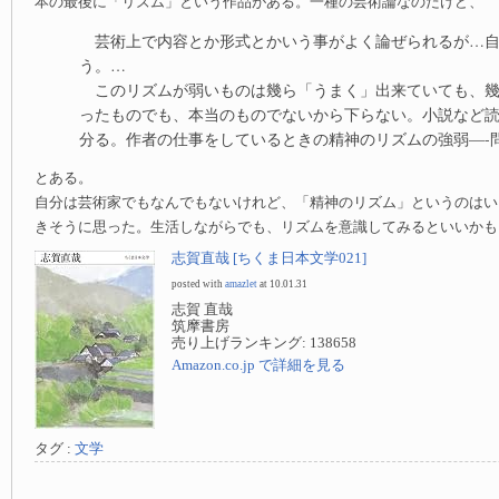
本の最後に「リズム」という作品がある。一種の芸術論なのだけど、
芸術上で内容とか形式とかいう事がよく論ぜられるが…自
う。…
このリズムが弱いものは幾ら「うまく」出来ていても、幾
ったものでも、本当のものでないから下らない。小説など
分る。作者の仕事をしているときの精神のリズムの強弱—-
とある。
自分は芸術家でもなんでもないけれど、「精神のリズム」というのはい
きそうに思った。生活しながらでも、リズムを意識してみるといいかも
志賀直哉 [ちくま日本文学021]
posted with
amazlet
at 10.01.31
志賀 直哉
筑摩書房
売り上げランキング: 138658
Amazon.co.jp で詳細を見る
タグ :
文学