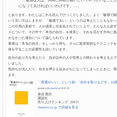
になって太ければいいわけです。…」
とあります。わたしはこれを読んでびっくりしました。よく「敏感で細
いう言い方はしますが、「敏感で太い」というのは考えたこともなかっ
この引用の直前で、人が成長し社会化されていく上で、どんな人も必ず
スについて、その中で「本当の自分」を発見し、それを活かす方向に進
かなかった場合について論じられています。
著者は「本当の自分」をしっかり持ち、さらに処世術的なテクニックを
身を守ることの必要性を説いています。
自分のあり方を考えたり、自分以外の人や世界との関わりを考える上で
いました。
気持ちが沈んだり、自分を押さえ込みがちになってしまったときに、再
ます。
「普通がいい」という病~「自分を取りもどす」10講 
posted with
amazlet
at 10.02.23
泉谷 閑示
講談社
売り上げランキング: 20031
Amazon.co.jp で詳細を見る