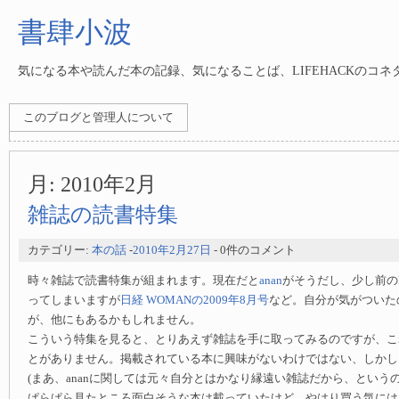
書肆小波
気になる本や読んだ本の記録、気になることば、LIFEHACKのコ
このブログと管理人について
月:
2010年2月
雑誌の読書特集
カテゴリー:
本の話
-
2010年2月27日
- 0件のコメント
時々雑誌で読書特集が組まれます。現在だと
anan
がそうだし、少し前の
ってしまいますが
日経 WOMANの2009年8月号
など。自分が気がついた
が、他にもあるかもしれません。
こういう特集を見ると、とりあえず雑誌を手に取ってみるのですが、こ
とがありません。掲載されている本に興味がないわけではない、しかし
(まあ、ananに関しては元々自分とはかなり縁遠い雑誌だから、という
ぱらぱら見たところ面白そうな本は載っていたけど、やはり買う気には