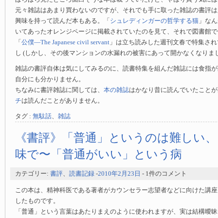
元々雑誌はあまり買わないのですが、それでも手に取った雑誌の書評は
興味を持って読んだ本もある。「
シュレディンガーの哲学する猫
」なん
いてあったオレンジページに掲載されていたのを見て、それで図書館で
「
公僕—The Japanese civil servant
」は立ち読みした週刊文春で特集され
し (しかし、その後マンションの水漏れの被害にあって開かなくなりまし
雑誌の書評自体は気にしてみるのに、読書特集を組んだ雑誌には食指が
自分にも分かりません。
ちなみに書評雑誌に関しては、
本の雑誌
はかなり昔に読んでいたことが
チ
は読んだことがありません。
タグ :
無駄話
、
雑誌
《書評》「普通」というのは難しい、
味で〜「普通がいい」という病
カテゴリー:
書評
、
読書記録
-
2010年2月23日
- 1件のコメント
この本は、精神科医である著者がカウンセラー志望者などに向けた講座
したものです。
「普通」という言葉はあたりまえのように使われますが、実は結構曖昧