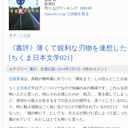
新潮社
売り上げランキング: 169145
Amazon.co.jp で詳細を見る
タグ :
ことば
《書評》薄くて鋭利な刃物を連想した
[ちくま日本文学021]
カテゴリー:
書評
、
読書記録
-
2010年2月5日
- 0件のコメント
志賀直哉
は、高校の教科書に出ていた「網走まで」しか読んだことがあ
ちくま日本文学
はアンソロジーなので短編のみの構成です。これらを読
怖い人だと思った。特にそれを感じたのが「剃刀」。客を殺してしまっ
ど、冒頭から殺人が起きるまでの主人公の描写も、淡々としているのに
り、特に殺人場面はごく短い文2つだけで描写されているのだけど、そ
なった。「城の崎にて」にしても、主人公が投げた石によって起こった
書かれていて、わたしはとても怖いと思った。