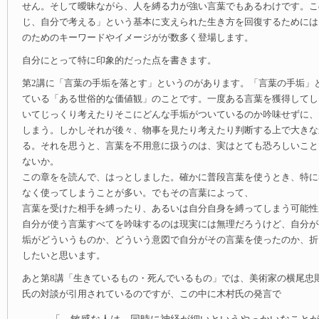
せん。そして曖昧ながら、人を縛る力が強い言葉でもあるわけです。こ
じ、自分で考える」という基本に支えられた生き方を回復するためには
のためのキーワードやイメージがが数多く登場します。
自分にとって特に印象的だった点を書きます。
第2講に「言葉の手垢を落とす」というのがあります。「言葉の手垢」
ている「ある世俗的な価値観」のことです。一度ある言葉を獲得してし
いてじっくり考えたりそこにどんな手垢がついているのか吟味せずに、
しまう。しかしそれが後々、物事を見たり考えたり判断する上で大きな
る。それを思うと、言葉を不用意に扱うのは、実はとても恐ろしいこと
ないか。
この章をを読んで、はっとしました。確かに普段言葉を使うとき、特に
なく使ってしまうことが多い。でもその言葉によって、
言葉を受けた相手を縛ったり、あるいは自分自身を縛ってしまう可能性
自分が使う言葉すべてを吟味するのは現実には無理だろうけど、自分が
垢がどういうものか、どういう意図で自分がその言葉を使ったのか、折
したいと思います。
あと第8講「生きているもの・死んでいるもの」では、美術家の横尾忠
氏の対談が引用されているのですが、この中に木村氏の発言で
「…敏感な人は、同時に神経が細いというやっかいなこと