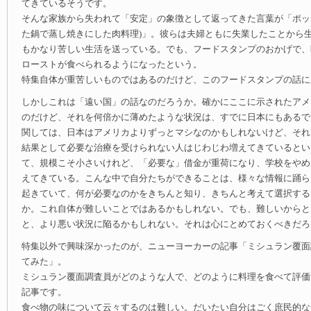
てきているそうです。
そんな家族から失われて「安定」の象徴として返ってきた言葉が「ポット
た鍋で蒸し焼きにした肉料理)」。彼らは夫婦ともに失業したことから
もかなり苦しい生活を送っている。でも、フードスタンプのおかげで、
ローストが食べられるようになったという。
特集自体が重苦しいものではあるのだけど、このフードスタンプの話に
しかしこれは「遠い国」の話なのだろうか。確かにここに示されたアメ
のだけど、それを何倍かに薄めたような状況は、すでに日本にもあるで
関しては、日本はアメリカよりずっとマシなのかもしれないけど、それ
結果として必要な治療を受けられない人はじわじわ増えてきているとい
て、規模こそ小さいけれど、「必要な」借金が重荷になり、学校をやめ
えてきている。こんな中で自分たちができることは、様々な情報に踊ら
起きていて、何が必要なのかをきちんと知り、きちんと考えて選択する
か。これ自体が難しいことではあるかもしれない。でも、難しいからと
と、より悪い状況に陥るかもしれない。それは心にとめておくべきだろ
特集以外で興味深かったのが、ニューヨーカーの記事「ミシュラン覆面
てみた」。
ミシュラン覆面調査員がどのような人で、どのように料理を食べて評価
記事です。
食べ物の味について云々するのは難しい。だいたい自分はごく庶民的な