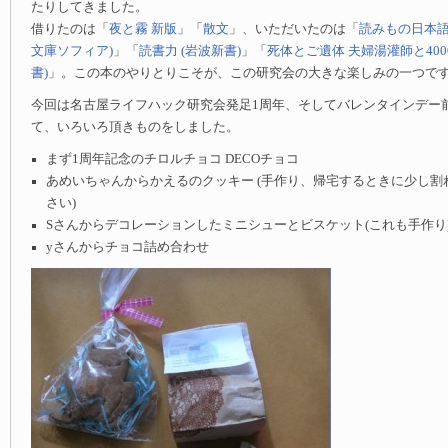
たりしてきました。
借りたのは「
夜と霧 新版
」「
散文
」、いただいたのは「
読みもの日本語
文庫ソフィア)
」「
読書力 (岩波新書)
」「
死体とご遺体 夫婦湯灌師と400
書)
」。この本のやりとりこそが、この研究会の大きな楽しみの一つで
今回は名古屋ライフハック研究会発足1周年、そしてバレンタインデー
て、いろいろ頂きものをしました。
まず1周年記念のチロルチョコ DECOチョコ
あめいちゃんからかえるのクッキー (手作り、帰宅するときに少し割
さい)
Sさんからデコレーションしたミニシューとビスケット(これも手作り
yさんからチョコ詰め合わせ