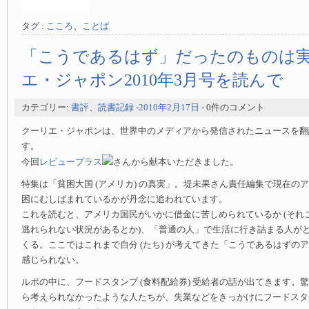
タグ :
こころ
、
ことば
「こうであるはず」だったのものは
エ・ジャポン2010年3月号を読んで
カテゴリー:
書評
、
読書記録
-
2010年2月17日
- 0件のコメント
クーリエ・ジャポンは、世界中のメディアから発信されたニュースを翻
す。
今回
レビュープラス
さんから献本いただきました。
特集は「貧困大国 (アメリカ) の真実」。堤未果さん責任編集で現在の
困にむしばまれているかが丹念に追われています。
これを読むと、アメリカ国民がいかに借金に苦しめられているか (それ
逃れられない状況があるとか)、「普通の人」で生活に行き詰まる人が
くる。ここではこれまで自分 (たち) が考えてきた「こうであるはずの
感じられない。
ルポの中に、フードスタンプ (食料配給券) 受給者の話が出てきます。
ら考えられなかったような人たちが、失業などをきっかけにフードスタ