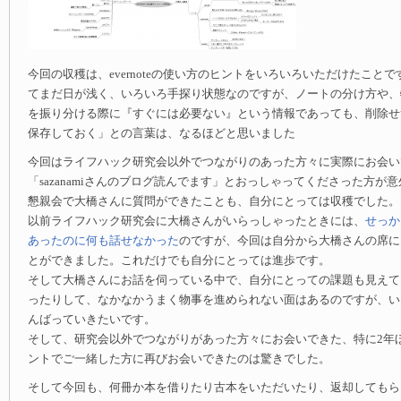
今回の収穫は、evernoteの使い方のヒントをいろいろいただけたことです。
てまだ日が浅く、いろいろ手探り状態なのですが、ノートの分け方や、
を振り分ける際に『すぐには必要ない』という情報であっても、削除せ
保存しておく」との言葉は、なるほどと思いました
今回はライフハック研究会以外でつながりのあった方々に実際にお会い
「sazanamiさんのブログ読んでます」とおっしゃってくださった方が
懇親会で大橋さんに質問ができたことも、自分にとっては収穫でした。
以前ライフハック研究会に大橋さんがいらっしゃったときには、
せっか
あったのに何も話せなかった
のですが、今回は自分から大橋さんの席に
とができました。これだけでも自分にとっては進歩です。
そして大橋さんにお話を伺っている中で、自分にとっての課題も見えて
ったりして、なかなかうまく物事を進められない面はあるのですが、い
んばっていきたいです。
そして、研究会以外でつながりがあった方々にお会いできた、特に2年
ントでご一緒した方に再びお会いできたのは驚きでした。
そして今回も、何冊か本を借りたり古本をいただいたり、返却してもら