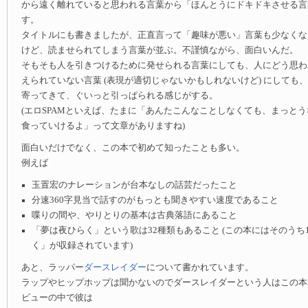
から遠く離れていると思われる言葉から「ほんとうにドキドキさせる言
す。
タイトルにも書きましたが、正直言って「趣味が悪い」言葉も少なくな
けど、読ませられてしまう言葉が並ぶ。不謹慎ながら、面白いんだ。
そもそも人を引きつけるために発せられる言葉にしても、人にどう思わ
えられていない言葉 (表現が適切じゃないかもしれないけど) にしても
寄ってきて、ぐいっと引っぱられる感じがする。
(エロSPAMといえば、たまに「あんたこんなことしなくても、まっと
食っていけるよ」って文章がありますね)
面白いだけでなく、この本で初めて知ったことも多い。
例えば
玉置宏のナレーションが台本なしの話芸だったこと
分速360字見当で話すのがもっとも聞きやすい速度であること
喋りの間や、やりとりの基本は古典落語にあること
「夢は夜ひらく」という歌は32種類もあること (この本にはそのうち
く」が収録されています)
あと、ラッパー
ダースレイダー
について書かれています。
ラップやヒップホップは聞かないのでダースレイダーという人はこの本
ビューの中で彼は