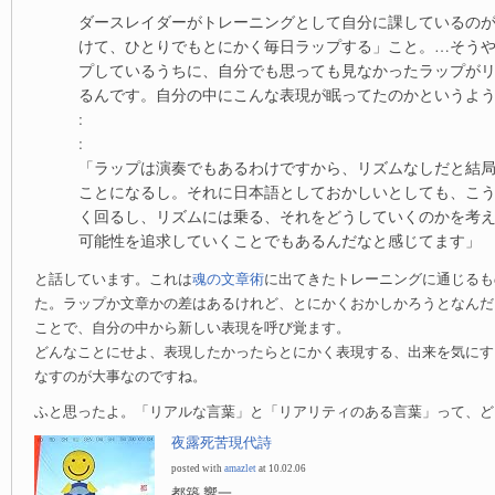
ダースレイダーがトレーニングとして自分に課しているの
けて、ひとりでもとにかく毎日ラップする」こと。…そう
プしているうちに、自分でも思っても見なかったラップが
るんです。自分の中にこんな表現が眠ってたのかというよ
:
:
「ラップは演奏でもあるわけですから、リズムなしだと結
ことになるし。それに日本語としておかしいとしても、こ
く回るし、リズムには乗る、それをどうしていくのかを考
可能性を追求していくことでもあるんだなと感じてます」
と話しています。これは
魂の文章術
に出てきたトレーニングに通じるも
た。ラップか文章かの差はあるけれど、とにかくおかしかろうとなんだ
ことで、自分の中から新しい表現を呼び覚ます。
どんなことにせよ、表現したかったらとにかく表現する、出来を気にす
なすのが大事なのですね。
ふと思ったよ。「リアルな言葉」と「リアリティのある言葉」って、ど
夜露死苦現代詩
posted with
amazlet
at 10.02.06
都築 響一