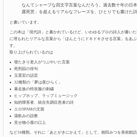
なんてシャープな四文字言葉なんだろう。過去数十年の日
露死苦」を超えるリアルなフレーズを、ひとりでも書けた
と書いています。
この本は「現代詩」と書かれているけど、いわゆるプロの詩人が書いた
に埋もれたリアルな言葉から「ほんとうにドキドキさせる言葉」をあぶ
す。
取り上げられているのは
寝たきり老人がつぶやいた言葉
死刑囚の俳句
玉置宏の話芸
32種類の「夢は夜ひらく」
暴走族の特攻服の刺繍
ヒップホップ、ラップミュージック
知的障害者、統合失調症患者の詩
エロSPAMの文面
湯飲みの説教
見せ物小屋の口上
など16種類。それに「あとがきにかえて」として、相田みつを美術館