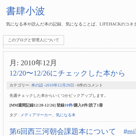
書肆小波
気になる本や読んだ本の記録、気になることば、LIFEHACKのコ
このブログと管理人について
月:
2010年12月
12/20〜12/26にチェックした本から
カテゴリー:
本の話
-
2010年12月29日
- 0件のコメント
先週チェックした本からいくつかピックアップします。
[MM週間記録12/20-12/26] 登録
10件
/購入0件/読了1冊
タグ :
メディアマーカー
、
気になる本
第6回西三河朝会課題本について #mika