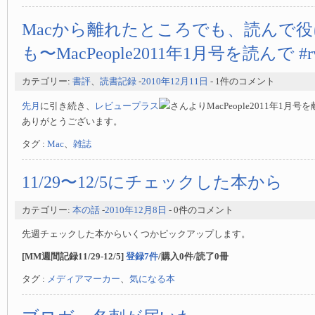
Macから離れたところでも、読んで
も〜MacPeople2011年1月号を読んで #rv
カテゴリー:
書評
、
読書記録
-
2010年12月11日
- 1件のコメント
先月
に引き続き、
レビュープラス
さんよりMacPeople2011年1
ありがとうございます。
タグ :
Mac
、
雑誌
11/29〜12/5にチェックした本から
カテゴリー:
本の話
-
2010年12月8日
- 0件のコメント
先週チェックした本からいくつかピックアップします。
[MM週間記録11/29-12/5]
登録7件
/購入0件/読了0冊
タグ :
メディアマーカー
、
気になる本