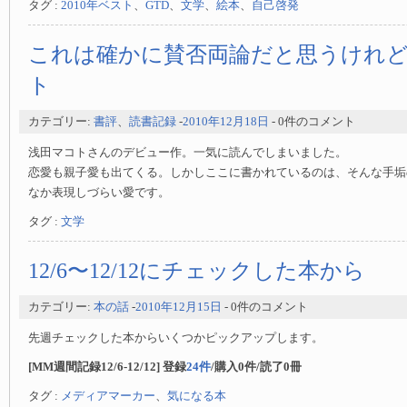
タグ :
2010年ベスト
、
GTD
、
文学
、
絵本
、
自己啓発
これは確かに賛否両論だと思うけれ
ト
カテゴリー:
書評
、
読書記録
-
2010年12月18日
- 0件のコメント
浅田マコトさんのデビュー作。一気に読んでしまいました。
恋愛も親子愛も出てくる。しかしここに書かれているのは、そんな手垢
なか表現しづらい愛です。
タグ :
文学
12/6〜12/12にチェックした本から
カテゴリー:
本の話
-
2010年12月15日
- 0件のコメント
先週チェックした本からいくつかピックアップします。
[MM週間記録12/6-12/12] 登録
24件
/購入0件/読了0冊
タグ :
メディアマーカー
、
気になる本