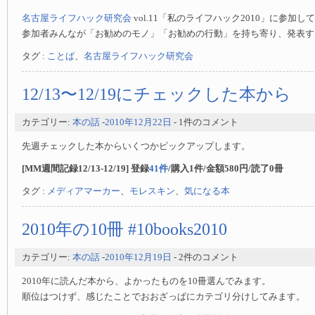
名古屋ライフハック研究会
vol.11「私のライフハック2010」に参加し
参加者みんなが「お勧めのモノ」「お勧めの行動」を持ち寄り、発表す
タグ :
ことば
、
名古屋ライフハック研究会
12/13〜12/19にチェックした本から
カテゴリー:
本の話
-
2010年12月22日
- 1件のコメント
先週チェックした本からいくつかピックアップします。
[MM週間記録12/13-12/19] 登録
41件
/購入1件/金額580円/読了0冊
タグ :
メディアマーカー
、
モレスキン
、
気になる本
2010年の10冊 #10books2010
カテゴリー:
本の話
-
2010年12月19日
- 2件のコメント
2010年に読んだ本から、よかったものを10冊選んでみます。
順位はつけず、感じたことでおおざっぱにカテゴリ分けしてみます。