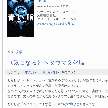
青い脂
posted with
amazlet
at 13.03.25
ウラジーミル・ソローキン
河出書房新社
売り上げランキング: 93,590
Amazon.co.jpで詳細を見る
タグ :
文学
《気になる》ヘタウマ文化論
カテゴリー:
本の話
-
2013年3月22日
- 0件のコメント
わたしが「ヘタウマ」という言葉初めて聞いたのは、20数年前です。
るイラストレーターが多く登場した記憶があります。
なのでヘタウマ自体は新しい概念だと思っていたのですが、実は江戸庶
驚きです。文化の中にどんな風にヘタウマが生きてきたのか、興味深い
わたしが「ヘタウマ」でまず思い出すのが
沢野ひとし
さんです。