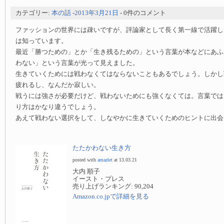
カテゴリー:
本の話
-
2013年3月21日
- 0件のコメント
ファッションの世界には疎いですが、評論家として長く第一線で活躍し
は知っています。
最近「勝つための」とか「生き残るための」という言葉が本などにあふ
わない」という言葉が光って見えました。
生きていくためには戦わなくてはならないこともあるでしょう。しかし
疲れるし、なんだか寂しい。
戦うには強さが必要だけど、戦わないためにも強くなくては。言葉では
り方はかなり違うでしょう。
あえて戦わない選択をして、しなやかに生きていくためのヒントに出会
たたかわない生き方
posted with
amazlet
at 13.03.21
大内 順子
イースト・プレス
売り上げランキング: 90,204
Amazon.co.jpで詳細を見る