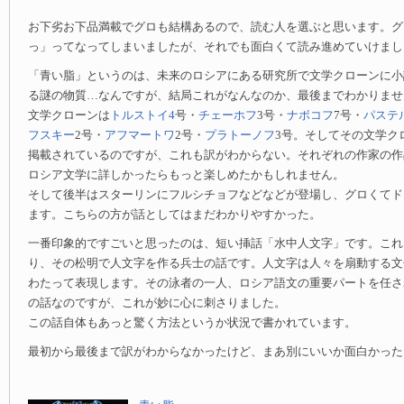
お下劣お下品満載でグロも結構あるので、読む人を選ぶと思います。グ
っ」ってなってしまいましたが、それでも面白くて読み進めていけまし
「青い脂」というのは、未来のロシアにある研究所で文学クローンに小
る謎の物質…なんですが、結局これがなんなのか、最後までわかりませ
文学クローンは
トルストイ4
号・
チェーホフ
3号・
ナボコフ
7号・
パステ
フスキー
2号・
アフマートワ
2号・
プラトーノフ
3号。そしてその文学ク
掲載されているのですが、これも訳がわからない。それぞれの作家の作
ロシア文学に詳しかったらもっと楽しめたかもしれません。
そして後半はスターリンにフルシチョフなどなどが登場し、グロくてド
ます。こちらの方が話としてはまだわかりやすかった。
一番印象的ですごいと思ったのは、短い挿話「水中人文字」です。これ
り、その松明で人文字を作る兵士の話です。人文字は人々を扇動する文
わたって表現します。その泳者の一人、ロシア語文の重要パートを任さ
の話なのですが、これが妙に心に刺さりました。
この話自体もあっと驚く方法というか状況で書かれています。
最初から最後まで訳がわからなかったけど、まあ別にいいか面白かった