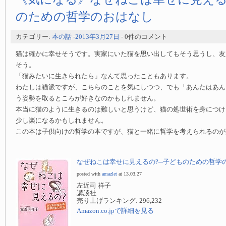
のための哲学のおはなし
カテゴリー:
本の話
-
2013年3月27日
- 0件のコメント
猫は確かに幸せそうです。実家にいた猫を思い出してもそう思うし、友
そう。
「猫みたいに生きられたら」なんて思ったこともあります。
わたしは猫派ですが、こちらのことを気にしつつ、でも「あんたはあん
う姿勢を取るところが好きなのかもしれません。
本当に猫のように生きるのは難しいと思うけど、猫の処世術を身につけ
少し楽になるかもしれません。
この本は子供向けの哲学の本ですが、猫と一緒に哲学を考えられるのが
なぜねこは幸せに見えるの?─子どものための哲学
posted with
amazlet
at 13.03.27
左近司 祥子
講談社
売り上げランキング: 296,232
Amazon.co.jpで詳細を見る