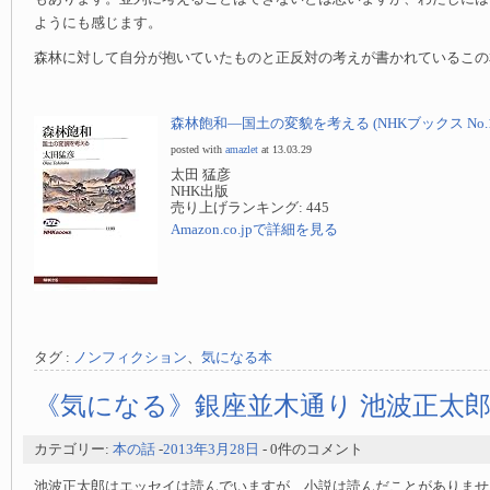
ようにも感じます。
森林に対して自分が抱いていたものと正反対の考えが書かれているこの
森林飽和—国土の変貌を考える (NHKブックス No.11
posted with
amazlet
at 13.03.29
太田 猛彦
NHK出版
売り上げランキング: 445
Amazon.co.jpで詳細を見る
タグ :
ノンフィクション
、
気になる本
《気になる》銀座並木通り 池波正太
カテゴリー:
本の話
-
2013年3月28日
- 0件のコメント
池波正太郎はエッセイは読んでいますが、小説は読んだことがありませ