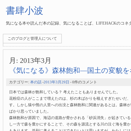
書肆小波
気になる本や読んだ本の記録、気になることば、LIFEHACKのコ
このブログと管理人について
月:
2013年3月
《気になる》森林飽和—国土の変貌を
カテゴリー:
本の話
-
2013年3月29日
- 0件のコメント
日本では森林が飽和している？ 考えたこともありませんでした。
花粉症の人がここまで増えたのは、杉の木ばかりを植えすぎたせいだ、
す。しかし猿や熊の人里への出没と森林飽和に関連があるとは。森林が
ばかり思っていました。
森林飽和が原因で、海辺の道路が脅かされる「砂浜消失」が起きている
し一方で森を豊かにすることで、その森を源流とする川の注ぐ海を豊か
もあります。並列に考えることはできないとは思いますが、わたしには