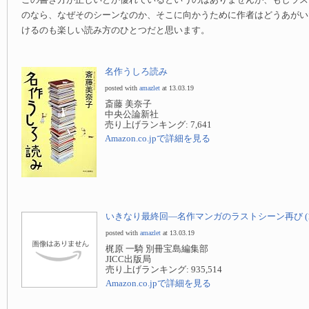
この書き方が正しいとか優れているというのはありませんが、もしラス
のなら、なぜそのシーンなのか、そこに向かうために作者はどうあがい
けるのも楽しい読み方のひとつだと思います。
名作うしろ読み
posted with
amazlet
at 13.03.19
斎藤 美奈子
中央公論新社
売り上げランキング: 7,641
Amazon.co.jpで詳細を見る
いきなり最終回—名作マンガのラストシーン再び (1)
posted with
amazlet
at 13.03.19
梶原 一騎 別冊宝島編集部
JICC出版局
売り上げランキング: 935,514
Amazon.co.jpで詳細を見る