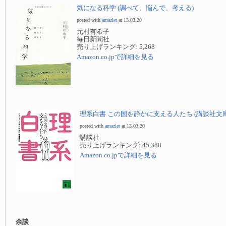
気になる科学 (調べて、悩んで、考える)
posted with
amazlet
at 13.03.20
元村有希子
毎日新聞社
売り上げランキング: 5,268
Amazon.co.jpで詳細を見る
理系白書 この国を静かに支える人たち (講談社文庫
posted with
amazlet
at 13.03.20
講談社
売り上げランキング: 45,388
Amazon.co.jpで詳細を見る
余談