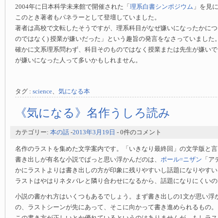
2004年に日本科学未来館で開催された「
理系白書シンポジウム
」を見
このとき著者もパネラーとして登壇していました。
著者は高校で文転したそうですが、理系科目がなぜ嫌いになったかにつ
のではなく) 授業が嫌いだった」という趣旨の発言をなさっていました
確かに文系理系問わず、科目そのものではなく授業または先生が嫌いで
が嫌いになった人って多いかもしれません。
タグ :
science
、
気になる本
《気になる》名作うしろ読み
カテゴリー:
本の話
-
2013年3月19日
- 0件のコメント
名作のラストを集めた文学案内です。「いきなり最終回」の文学版と言
書き出しが有名な小説でぱっと思い浮かんだのは、
ポール=ニザン
「ア
かにラストよりは書き出しの方が印象に残りやすいし話題になりやすい
ラストはやはりネタバレと隣り合わせになるから、話題になりにくいの
小説の書かれ方はいくつもあるでしょう。まず書き出しの1文が思い浮
の、ラストシーンが先にあって、そこに向かって書き進められるもの。