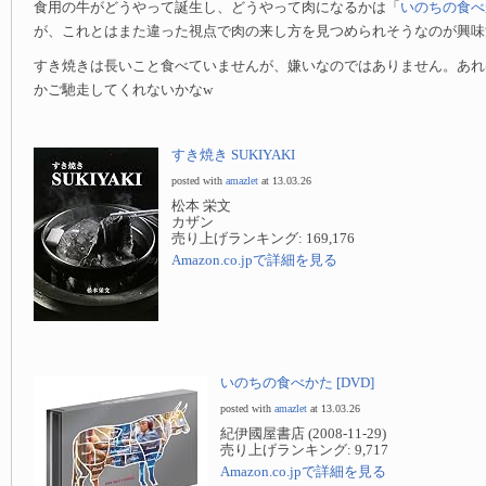
食用の牛がどうやって誕生し、どうやって肉になるかは「
いのちの食べ
が、これとはまた違った視点で肉の来し方を見つめられそうなのが興味
すき焼きは長いこと食べていませんが、嫌いなのではありません。あれ
かご馳走してくれないかなw
すき焼き SUKIYAKI
posted with
amazlet
at 13.03.26
松本 栄文
カザン
売り上げランキング: 169,176
Amazon.co.jpで詳細を見る
いのちの食べかた [DVD]
posted with
amazlet
at 13.03.26
紀伊國屋書店 (2008-11-29)
売り上げランキング: 9,717
Amazon.co.jpで詳細を見る