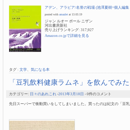
アデン、アラビア/名誉の戦場 (池澤夏樹=個人編集 世
posted with
amazlet
at 13.03.19
ジャン ルオー ポール ニザン
河出書房新社
売り上げランキング: 317,927
Amazon.co.jpで詳細を見る
タグ :
文学
、
気になる本
「豆乳飲料健康ラムネ」を飲んでみた
カテゴリー:
日々のあれこれ
-
2013年3月18日
- 0件のコメント
先日スーパーで衝動買いをしてしまいました。買ったのは紀文の「豆乳