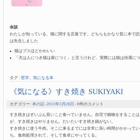
余談
わたしが知っている、猫に関する言葉です。どちらもかなり昔に本で読
は失念しました
猫はブスほどかわいい
「犬は人につき猫は家につく」と言うけれど、実際には猫は待遇に
タグ :
哲学
、
気になる本
《気になる》すき焼き SUKIYAKI
カテゴリー:
本の話
-
2013年3月26日
- 0件のコメント
すき焼きはずいぶん長いこと食べていません。自宅で鍋物をすることは
が、すき焼きはやりません。だいたいすき焼き鍋がない。
すき焼きに使う牛肉。そこに来るまでには非常に長い時間がかかってい
ち、食肉処理されて、そして食卓にやってくる。