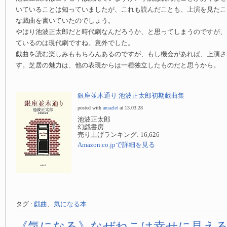
いていることは知っていましたが、これも読んだことも、上演を見たこ
な戯曲を書いていたのでしょう。
やはり池波正太郎だと時代劇なんだろうか、と思ってしまうのですが、
ているのは現代劇ですね。意外でした。
戯曲を読む楽しみももちろんあるのですが、もし機会があれば、上演さ
す。芝居の魅力は、他の表現からは一種独立したものだと思うから。
銀座並木通り 池波正太郎初期戯曲集
posted with
amazlet
at 13.03.28
池波正太郎
幻戯書房
売り上げランキング: 16,626
Amazon.co.jpで詳細を見る
タグ :
戯曲
、
気になる本
《気になる》なぜねこは幸せに見える