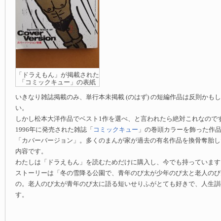
「ドラえもん」が掲載された
「コミックキュー」の表紙
いきなり雑誌掲載のみ、単行本未掲載 (のはず) の短編作品は反則かも
い。
しかし松本大洋作品でベスト1作を選べ、と言われたら絶対これなので
1996年に発売された雑誌「
コミックキュー
」の巻頭カラーを飾った作
「カバーバージョン」。多くのまんが家が過去の有名作品を換骨奪胎し
内容です。
わたしは「ドラえもん」を読むためだけに購入し、今でも持っています
ストーリーは「冬の雪降る公園で、青年のび太が少年のび太と老人のび
の。老人のび太が青年のび太に語る短いせりふがとても好きで、人生訓
す。