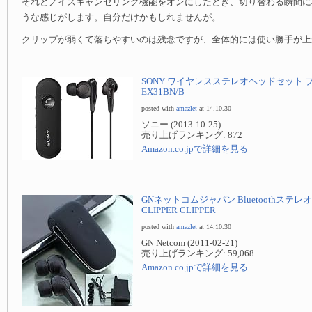
それとノイズキャンセリング機能をオンにしたとき、切り替わる瞬間に
うな感じがします。自分だけかもしれませんが。
クリップが弱くて落ちやすいのは残念ですが、全体的には使い勝手が上
SONY ワイヤレスステレオヘッドセット ブ
EX31BN/B
posted with
amazlet
at 14.10.30
ソニー (2013-10-25)
売り上げランキング: 872
Amazon.co.jpで詳細を見る
GNネットコムジャパン Bluetoothステレオ
CLIPPER CLIPPER
posted with
amazlet
at 14.10.30
GN Netcom (2011-02-21)
売り上げランキング: 59,068
Amazon.co.jpで詳細を見る