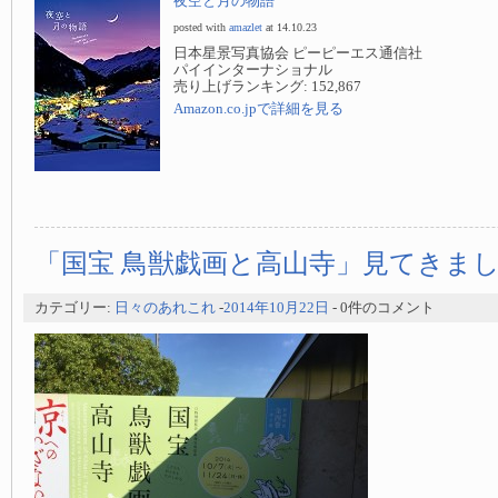
夜空と月の物語
posted with
amazlet
at 14.10.23
日本星景写真協会 ピーピーエス通信社
パイインターナショナル
売り上げランキング: 152,867
Amazon.co.jpで詳細を見る
「国宝 鳥獣戯画と高山寺」見てきま
カテゴリー:
日々のあれこれ
-
2014年10月22日
- 0件のコメント