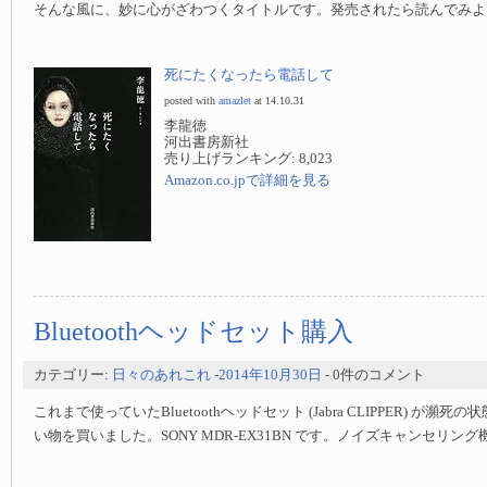
そんな風に、妙に心がざわつくタイトルです。発売されたら読んでみよ
死にたくなったら電話して
posted with
amazlet
at 14.10.31
李龍徳
河出書房新社
売り上げランキング: 8,023
Amazon.co.jpで詳細を見る
Bluetoothヘッドセット購入
カテゴリー:
日々のあれこれ
-
2014年10月30日
- 0件のコメント
これまで使っていたBluetoothヘッドセット (Jabra CLIPPER) が瀕
い物を買いました。SONY MDR-EX31BN です。ノイズキャンセリン