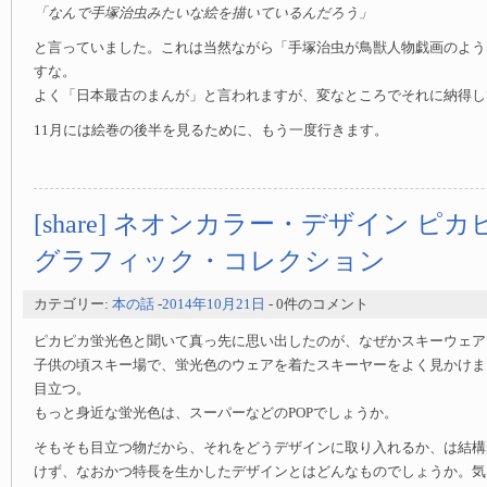
「なんで手塚治虫みたいな絵を描いているんだろう」
と言っていました。これは当然ながら「手塚治虫が鳥獣人物戯画のよう
すな。
よく「日本最古のまんが」と言われますが、変なところでそれに納得し
11月には絵巻の後半を見るために、もう一度行きます。
[share] ネオンカラー・デザイン ピ
グラフィック・コレクション
カテゴリー:
本の話
-
2014年10月21日
- 0件のコメント
ピカピカ蛍光色と聞いて真っ先に思い出したのが、なぜかスキーウェア
子供の頃スキー場で、蛍光色のウェアを着たスキーヤーをよく見かけま
目立つ。
もっと身近な蛍光色は、スーパーなどのPOPでしょうか。
そもそも目立つ物だから、それをどうデザインに取り入れるか、は結構
けず、なおかつ特長を生かしたデザインとはどんなものでしょうか。気