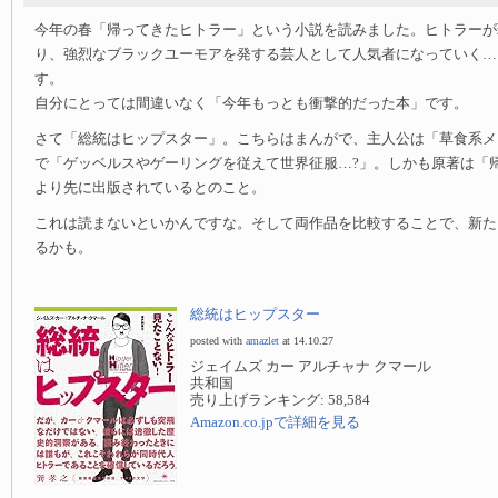
今年の春「帰ってきたヒトラー」という小説を読みました。ヒトラーが
り、強烈なブラックユーモアを発する芸人として人気者になっていく…
す。
自分にとっては間違いなく「今年もっとも衝撃的だった本」です。
さて「総統はヒップスター」。こちらはまんがで、主人公は「草食系メ
で「ゲッベルスやゲーリングを従えて世界征服…?」。しかも原著は「
より先に出版されているとのこと。
これは読まないといかんですな。そして両作品を比較することで、新た
るかも。
総統はヒップスター
posted with
amazlet
at 14.10.27
ジェイムズ カー アルチャナ クマール
共和国
売り上げランキング: 58,584
Amazon.co.jpで詳細を見る