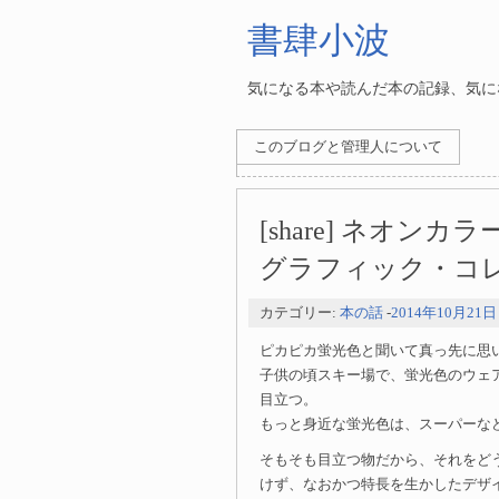
書肆小波
気になる本や読んだ本の記録、気にな
このブログと管理人について
[share] ネオ
グラフィック・コ
カテゴリー:
本の話
-
2014年10月21日
ピカピカ蛍光色と聞いて真っ先に思
子供の頃スキー場で、蛍光色のウェ
目立つ。
もっと身近な蛍光色は、スーパーなど
そもそも目立つ物だから、それをど
けず、なおかつ特長を生かしたデザ