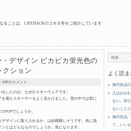
ることば、LIFEHACKのコネタ等をご紹介しています
ンカラー・デザイン ピカピカ蛍光色の
レクション
よく読ま
- 0件のコメント
無印良品
い出したのが、なぜかスキーウェアです。
人はおお
アを着たスキーヤーをよく見かけました。雪の中では実に
ない。肝
ないこと
のPOPでしょうか。
無印良品
うデザインに取り入れるか、は結構難しそうです。色に負
て、いい
インとはどんなものでしょうか。気になります。