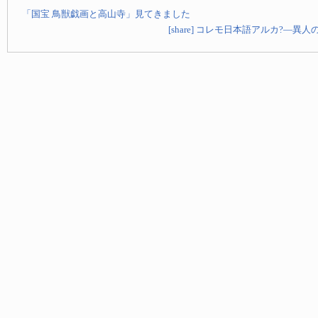
「国宝 鳥獣戯画と高山寺」見てきました
[share] コレモ日本語アルカ?—