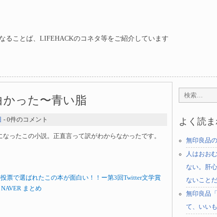
ることば、LIFEHACKのコネタ等をご紹介しています
白かった〜青い脂
日
- 0件のコメント
よく読ま
第1位になったこの小説。正直言って訳がわからなかったです。
無印良品
人はおお
ない。肝
terの投票で選ばれたこの本が面白い！！ー第3回Twitter文学賞
ないこと
 NAVER まとめ
無印良品
て、いい