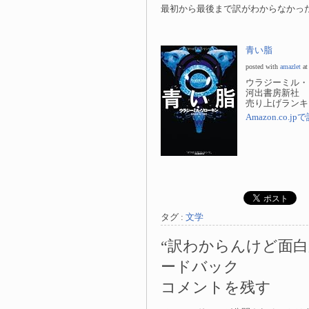
最初から最後まで訳がわからなかっ
青い脂
posted with
amazlet
at
ウラジーミル・
河出書房新社
売り上げランキング
Amazon.co.
タグ :
文学
“訳わからんけど面白
ードバック
コメントを残す