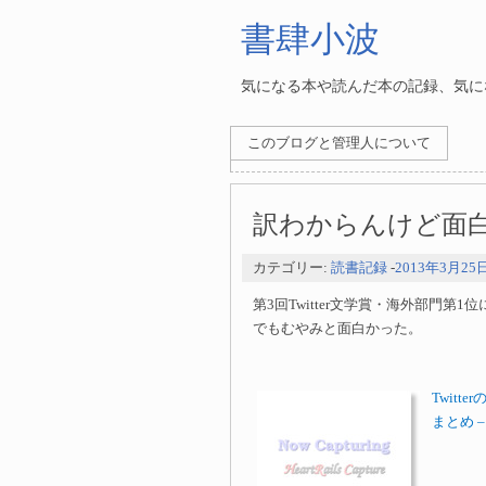
書肆小波
気になる本や読んだ本の記録、気にな
このブログと管理人について
訳わからんけど面
カテゴリー:
読書記録
-
2013年3月25
第3回Twitter文学賞・海外部門
でもむやみと面白かった。
Twit
まとめ –