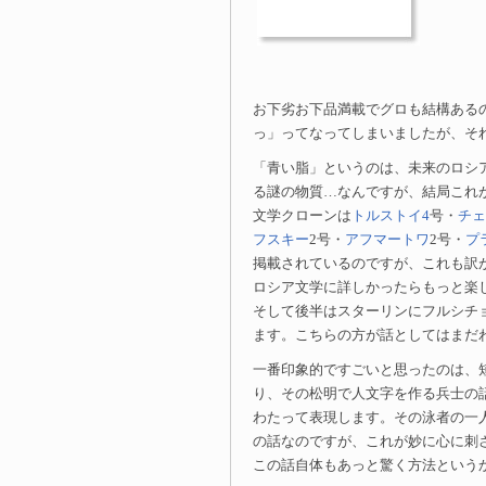
お下劣お下品満載でグロも結構ある
っ」ってなってしまいましたが、そ
「青い脂」というのは、未来のロシ
る謎の物質…なんですが、結局これ
文学クローンは
トルストイ4
号・
チェ
フスキー
2号・
アフマートワ
2号・
プ
掲載されているのですが、これも訳
ロシア文学に詳しかったらもっと楽
そして後半はスターリンにフルシチ
ます。こちらの方が話としてはまだ
一番印象的ですごいと思ったのは、
り、その松明で人文字を作る兵士の
わたって表現します。その泳者の一
の話なのですが、これが妙に心に刺
この話自体もあっと驚く方法という