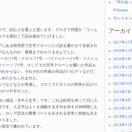
「何があっ
#5manga
モレスキ
ので、読む人を選ぶと思います。グロさで何度か「うへぇ
アーカイ
れでも面白くて読み進めていけました。
2017年12
アにある研究所で文学クローンに小説を書かせて生産され
2016年12
がなんなのか、最後までわかりませんでした。
ーホフ
3号・
ナボコフ
7号・
パステルナーク
1号・
ドストエ
2016年2月
ラトーノフ
3号。そしてその文学クローンが書いた作品も
2015年12
がわからない。それぞれの作家の作品のパロディなので、
2015年11
しめたかもしれません。
2015年10
ョフなどなどが登場し、グロくてドロドロの世界が広がり
わかりやすかった。
2015年7月
2015年4月
短い挿話「水中人文字」です。これは松明を持って川に入
話です。人文字は人々を扇動する文句を何キロ何時間にも
2015年3月
人、ロシア語文の重要パートを任される非常に有能な兵士
2014年12
さりました。
2014年11
か状況で書かれています。