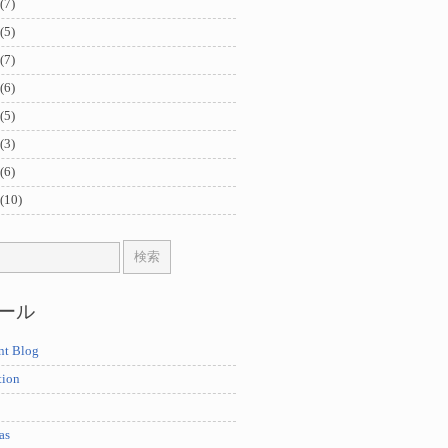
(7)
(5)
(7)
(6)
(5)
(3)
(6)
(10)
ール
nt Blog
tion
as