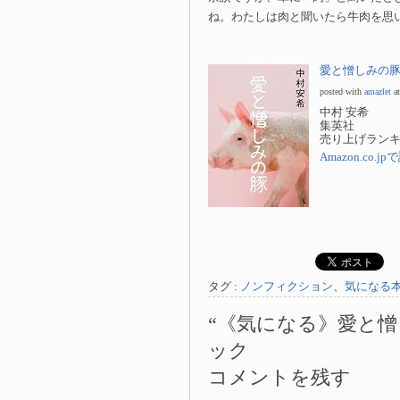
ね。わたしは肉と聞いたら牛肉を思
愛と憎しみの
posted with
amazlet
at
中村 安希
集英社
売り上げランキング
Amazon.co.
タグ :
ノンフィクション
、
気になる
“《気になる》愛と憎
ック
コメントを残す