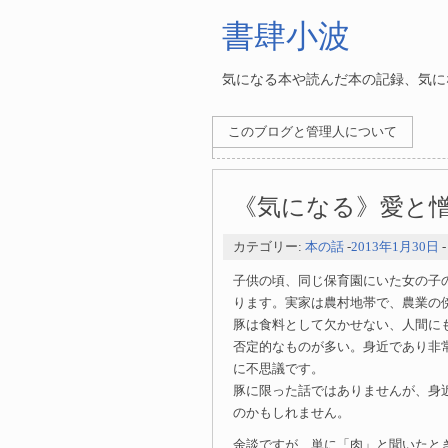
書肆小波
気になる本や読んだ本の記録、気にな
このブログと管理人について
《気になる》愛と
カテゴリー:
本の話
-
2013年1月30日
子供の頃、同じ保育園にいた女の子
ります。実家は農村地帯で、農業の
豚は食料として欠かせない、人間に
否定的なものが多い。身近であり非
に不思議です。
豚に限った話ではありませんが、身
のかもしれません。
余談ですが、単に「肉」と聞いたと