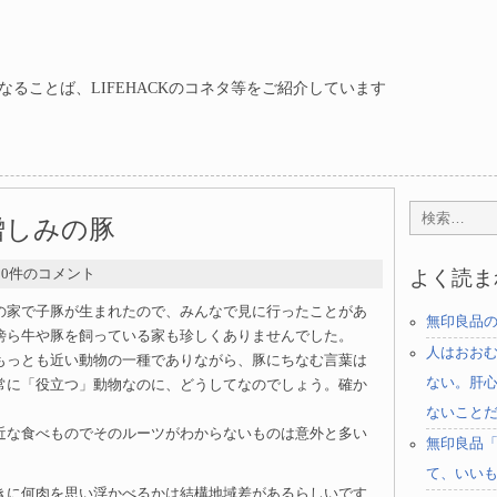
ることば、LIFEHACKのコネタ等をご紹介しています
憎しみの豚
- 0件のコメント
よく読ま
の家で子豚が生まれたので、みんなで見に行ったことがあ
無印良品
傍ら牛や豚を飼っている家も珍しくありませんでした。
人はおお
もっとも近い動物の一種でありながら、豚にちなむ言葉は
ない。肝
常に「役立つ」動物なのに、どうしてなのでしょう。確か
ないこと
近な食べものでそのルーツがわからないものは意外と多い
無印良品
て、いい
きに何肉を思い浮かべるかは結構地域差があるらしいです