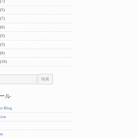
(7)
(5)
(7)
(6)
(5)
(3)
(6)
(10)
ール
nt Blog
tion
as