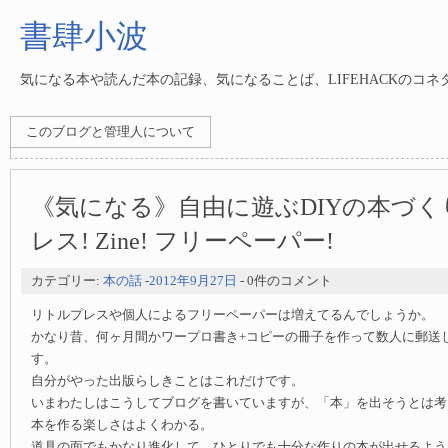
書肆小波
気になる本や読んだ本の記録、気になることば、LIFEHACKのコ
このブログと管理人について
《気になる》自由に遊ぶDIYの本づく
レス! Zine! フリーペーパー!
カテゴリー:
本の話
-
2012年9月27日
- 0件のコメント
リトルプレスや個人によるフリーペーパーは増えてるんでしょうか。
かなり昔、何ヶ月間かワープロ書き+コピーの冊子を作って数人に郵送
す。
自分がやった出版らしきことはこれだけです。
いまわたしはこうしてブログを書いていますが、「本」を出そうとは考
本を作る楽しさはよくわかる。
道具の面でもかなり進化して、ひとりでも十分な作りの本が出せるよう