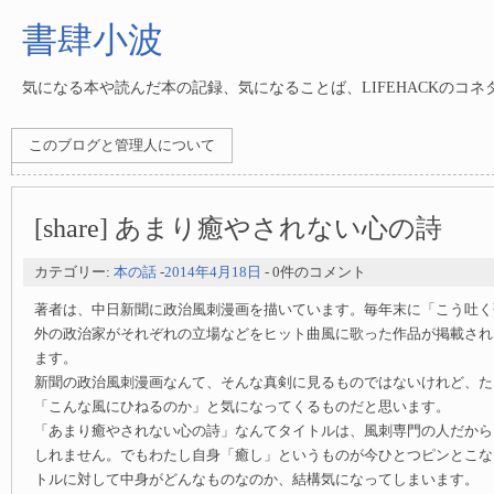
書肆小波
気になる本や読んだ本の記録、気になることば、LIFEHACKのコ
このブログと管理人について
[share] あまり癒やされない心の詩
カテゴリー:
本の話
-
2014年4月18日
- 0件のコメント
著者は、中日新聞に政治風刺漫画を描いています。毎年末に「こう吐く
外の政治家がそれぞれの立場などをヒット曲風に歌った作品が掲載され
ます。
新聞の政治風刺漫画なんて、そんな真剣に見るものではないけれど、た
「こんな風にひねるのか」と気になってくるものだと思います。
「あまり癒やされない心の詩」なんてタイトルは、風刺専門の人だから
しれません。でもわたし自身「癒し」というものが今ひとつピンとこな
トルに対して中身がどんなものなのか、結構気になってしまいます。