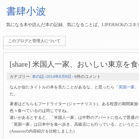
書肆小波
気になる本や読んだ本の記録、気になることば、LIFEHACKのコ
このブログと管理人について
[share] 米国人一家、おいしい東京を
カテゴリー:
本の話
-
2014年8月8日
- 0件のコメント
なんか似たタイトルの本を見たことがあるな、と思ったら「
英国一家、
た。
著者はどちらもフードライター (ジャーナリスト)、ある程度の期間家
色々食べているのは同じですね。
違いがあるとすると、「米国人一家」は中野のアパートに住んで普通の
「英国一家」は日本中を食べ歩き、高級店にも行っている、というとこ
(Amazonの内容紹介を比較しました)