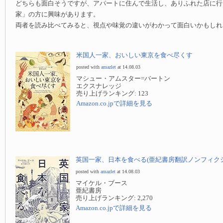
どちらも面白そうですが、アパートに住んで生活し、ありふれた店に行
家」の方に興味があります。
両者を読み比べてみると、視点や味覚の違いがわかって面白いかもしれ
米国人一家、おいしい東京を食べ尽くす
posted with
amazlet
at 14.08.03
マシュー・アムスター=バートン
エクスナレッジ
売り上げランキング: 123
Amazon.co.jpで詳細を見る
英国一家、日本を食べる(亜紀書房翻訳ノンフィク
posted with
amazlet
at 14.08.03
マイケル・ブース
亜紀書房
売り上げランキング: 2,270
Amazon.co.jpで詳細を見る