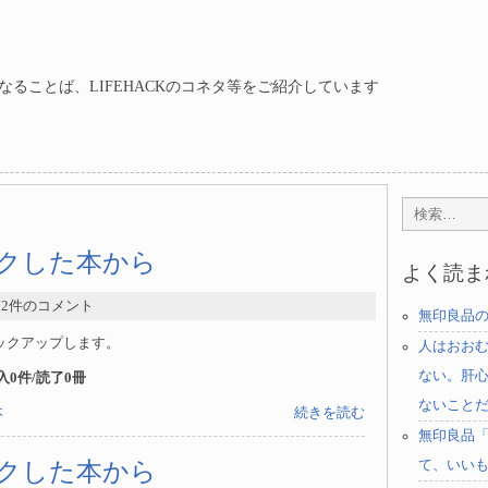
ることば、LIFEHACKのコネタ等をご紹介しています
ェックした本から
よく読ま
- 2件のコメント
無印良品
ックアップします。
人はおお
ない。肝
購入0件/読了0冊
ないこと
本
続きを読む
無印良品
ェックした本から
て、いい