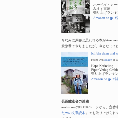
ハーペイ・カー
みすず書房
売り上げランキング
Amazon.co.j
ちなみに原書と思われる本がAmaz
般教養でやりましたが、今となって
Ich bin dann mal 
posted with
amazlet
at 1
Hape Kerkeling
Piper Verlag Gmbh
売り上げランキング
Amazon.co.jp
長距離走者の孤独
asahi.comのBOOKページから
ための文章読本
」でも取り上げられ