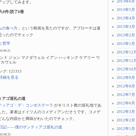
2013年6月
アップしてみます。
2013年5月
購入0件/読了0冊
2013年4月
2013年3月
ちの食べ方
」という映画を見たのですが、アプローチは違
思ったのでチェック
2013年2月
と哲学
2013年1月
10.08.25
2012年12
ンド ジョン マクダウェル イアン ハッキング ケアリー ウ
2012年11
 カヴェル
2012年10
: 121313
p で詳細を見る
2012年9月
2012年8月
2012年7月
ィアゴ巡礼の道
2012年6月
ティアゴ・デ・コンポステーラ
がキリスト教の巡礼地であ
2012年3月
した。著者はドイツ人のコメディアンだそうです。コメデ
どんな内容かと興味がわいたのでチェック。
2012年2月
日記——僕のサンティアゴ巡礼の道
2012年1月
10.08.25