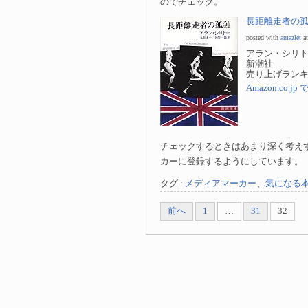
のでチェック。
長距離走者の孤独
posted with
amazlet
at
アラン・シリトー 丸
新潮社
売り上げランキング
Amazon.co.
チェックするときはあまり深く考え
カーに登録するようにしています。
タグ :
メディアマーカー
、
気になる
前へ
1
…
31
32