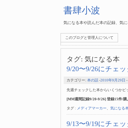
書肆小波
気になる本や読んだ本の記録、気にな
このブログと管理人について
タグ:
気になる本
9/20〜9/26にチ
カテゴリー:
本の話
-
2010年9月29日
先週チェックした本からいくつかピ
[MM週間記録9/20-9/26] 登録15件/
タグ :
メディアマーカー
、
気になる
9/13〜9/19にチ