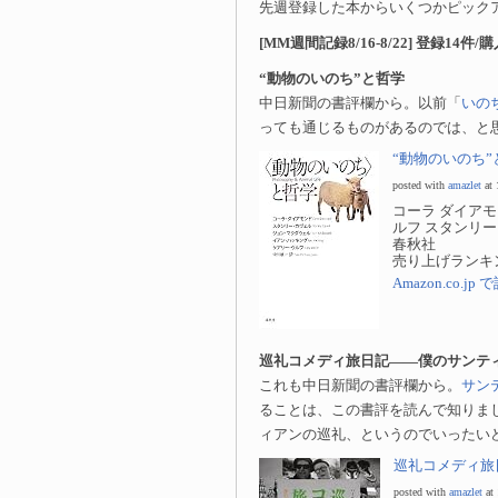
先週登録した本からいくつかピック
[MM週間記録8/16-8/22] 登録14件/
“動物のいのち”と哲学
中日新聞の書評欄から。以前「
いの
っても通じるものがあるのでは、と
“動物のいのち”
posted with
amazlet
at 
コーラ ダイアモ
ルフ スタンリー
春秋社
売り上げランキング
Amazon.co.j
巡礼コメディ旅日記——僕のサンテ
これも中日新聞の書評欄から。
サン
ることは、この書評を読んで知りま
ィアンの巡礼、というのでいったい
巡礼コメディ旅
posted with
amazlet
at 