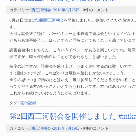
カテゴリー:
西三河朝会
-
2010年8月25日
- 0件のコメント
8月21日(土)に
第3回西三河朝会
を開催しました。参加いただいた皆さん
す。
今回は朝会終了後に、バーベキューと水鉄砲で遊ぶ会という大イベント
どちらも無事終了し、ほっとすると同時にとてもうれしく感じています
読書会自体はもちろん、こういうイベントがあると楽しいですね。毎回
理ですが、時々何か面白いことができたらな、と思いました。
毎度の話ですが、読書会を盛り上げ、うまく進行するのは難しいです。
えて臨むのですが、こればかりは場数を踏むしかないのでしょう。
全くの思いつきで始めたとはいえ、毎回参加してくださる方がいること
ってくださる方がいることがとてもうれしいです。本当にありがとうご
これからも続けていけるようにがんばります。
タグ :
開催記録
第2回西三河朝会を開催しました #mikaw
カテゴリー:
西三河朝会
-
2010年7月19日
- 0件のコメント