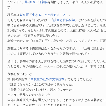
7月17日に、
第2回西三河朝会
を開催しました。参加いただいた皆さん
す。
課題本は
森有正
「
生きることと考えること
」。
そもそも森有正を知ったのは、「
読書と社会科学
」という本を読んだの
中に著者がある読書会で行った講演を再構成した章がありまして、最後
2つ挙がっていました (1981年の講演なので、現在は存在しない会かも
その1つが「森有正を正確に読む会」。
朝会でわたしは「森有正を正しく読む会」と言ってしまいました。訂正
森有正に対する予備知識は全くなかったのですが、「『正確に読む会』
この人は誤解されているのだろうか」と興味を持ったのです。
当日は、参加者の皆さんが興味を持った箇所について話していただいた
たところ、その理由など、一人一人の視点の違いがわかり、非常に楽し
うれしかったこと
第1回の課題本「
高校生のための文章読本
」でもそうでしたが、
「課題にならなければこの本は手に取らなった」
「自分では選ばない本だけど、読んでよかった」
というご意見をいただきました。
自分の興味優先で本を選んでいますが、それでもその人と本や著者と出
としたら、こんなにうれしいことはありません。