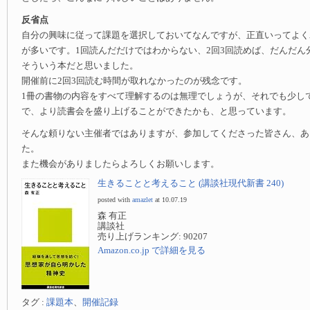
反省点
自分の興味に従って課題を選択しておいてなんですが、正直いってよく
が多いです。1回読んだだけではわからない、2回3回読めば、だんだん
そういう本だと思いました。
開催前に2回3回読む時間が取れなかったのが残念です。
1冊の書物の内容をすべて理解するのは無理でしょうが、それでも少し
で、より読書会を盛り上げることができたかも、と思っています。
そんな頼りない主催者ではありますが、参加してくださった皆さん、あ
た。
また機会がありましたらよろしくお願いします。
生きることと考えること (講談社現代新書 240)
posted with
amazlet
at 10.07.19
森 有正
講談社
売り上げランキング: 90207
Amazon.co.jp で詳細を見る
タグ :
課題本
、
開催記録