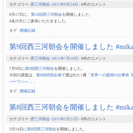
カテゴリー:
西三河朝会
-
2011年9月24日
- 0件のコメント
9月17日に、
第10回西三河朝会
を開催しました。
4名の方にご参加いただきました。
タグ :
開催記録
第9回西三河朝会を開催しました #mikaw
カテゴリー:
西三河朝会
-
2011年7月16日
- 0件のコメント
7月9日に
第9回西三河朝会
を開催しました。
今回の課題は、
第8回特別企画
で選ばれた1冊「
世界一の庭師の仕事術 
バーワンへ‾
」。
タグ :
開催記録
第8回西三河朝会を開催しました #mikaw
カテゴリー:
西三河朝会
-
2011年5月21日
- 0件のコメント
5月14日に
第8回西三河朝会
を開催しました。