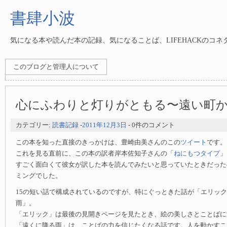
書肆小波
気になる本や読んだ本の記録、気になることば、LIFEHACKのコ
このブログと管理人について
心にふわりと灯りがともる〜遠い町
カテゴリー:
読書記録
-
2011年12月3日
- 0件のコメント
この本を知った直接のきっかけは、豊崎由美さんのこの
ツイート
です。
これを見る直前に、この本の訳者岸本佐知子さんの「
ねにもつタイプ
」
すごく面白くて彼女が訳した本を読んでみたいと思っていたときだった
ミングでした。
15の短い話で構成されているのですが、特にぐっときた話が「エリッ
雨」。
「エリック」は最後の見開きページを見たとき、絵の美しさとことばに
「遠くに降る雨」は、ことばの力を信じたくなる話です。人を動かすこ