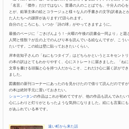
「名言」「傑作」だけではない。普通の人のことばでも、十分人の心を
とが、鉛筆主体の絵とコラージュと様々な人の手書きの文字(訳者あと
た人たちへの謝辞があります)で語られます。
自分のところにも、いつか「詩の球」がやってきますように。
最後のページに「ごきげんよう！−火曜の午後の読書会一同より」と題
人間と怪獣？が丘の上でのんびり本を読んでいる絵なんですが、こうい
たいです。この絵は壁に貼っておきたいくらい。
岸本佐知子さんの「ねにもつタイプ」はどちらかというとエキセントリ
の本の訳はとてもわかりやすく、心にストレートに届きました。「ねに
文章を書ける頭脳と心を持つ人だからこそ、これだけ心に届く訳ができ
ました。
図書館の新刊コーナーにあったのを見かけたので借りて読んだのですが
の本は絶対手元に置いておきたい。
ショーン=タン
の作品はこれが初めてですが、他の作品も読んでみたい
心にふわりと灯りがともったような気持になりました。絵にも言葉にも
があふれている本です。
遠い町から来た話