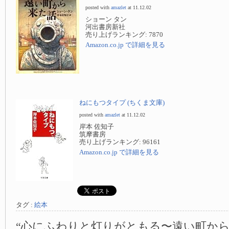
posted with
amazlet
at 11.12.02
ショーン タン
河出書房新社
売り上げランキング: 7870
Amazon.co.jp で詳細を見る
ねにもつタイプ (ちくま文庫)
posted with
amazlet
at 11.12.02
岸本 佐知子
筑摩書房
売り上げランキング: 96161
Amazon.co.jp で詳細を見る
タグ :
絵本
“心にふわりと灯りがともる〜遠い町から