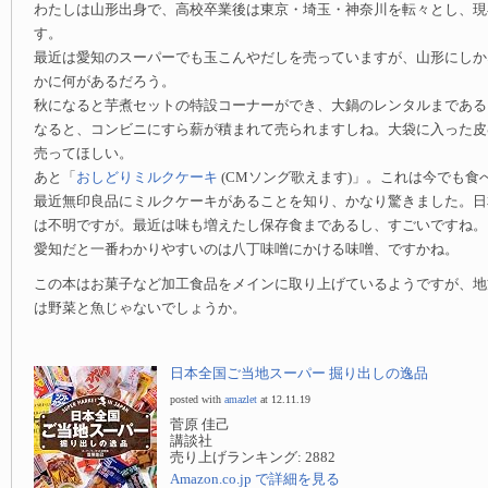
わたしは山形出身で、高校卒業後は東京・埼玉・神奈川を転々とし、現
す。
最近は愛知のスーパーでも玉こんやだしを売っていますが、山形にしか
かに何があるだろう。
秋になると芋煮セットの特設コーナーができ、大鍋のレンタルまである
なると、コンビニにすら薪が積まれて売られますしね。大袋に入った皮
売ってほしい。
あと「
おしどりミルクケーキ
(CMソング歌えます)」。これは今でも食
最近無印良品にミルクケーキがあることを知り、かなり驚きました。日
は不明ですが。最近は味も増えたし保存食まであるし、すごいですね。
愛知だと一番わかりやすいのは八丁味噌にかける味噌、ですかね。
この本はお菓子など加工食品をメインに取り上げているようですが、地
は野菜と魚じゃないでしょうか。
日本全国ご当地スーパー 掘り出しの逸品
posted with
amazlet
at 12.11.19
菅原 佳己
講談社
売り上げランキング: 2882
Amazon.co.jp で詳細を見る