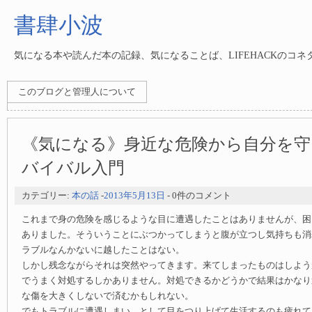
書肆小波
気になる本や読んだ本の記録、気になることば、LIFEHACKのコ
このブログと管理人について
《気になる》身近な危険から自分を守る
バイバル入門
カテゴリー:
本の話
-
2013年5月13日
- 0件のコメント
これまで身の危険を感じるような目に遭遇したことはありませんが、困
ありました。そういうことにぶつかってしまうと腹が立つし気持ちも消
ラブルなんかないに越したことはない。
しかし残念ながらそれは突然やってきます。来てしまったものはしよう
でうまく対処するしかありません。対処できるかどうかで結果はかなり
な傷を大きくしないで済むかもしれない。
でもトラブルに遭遇しまい、として目をつり上げて生活するのも疲れて