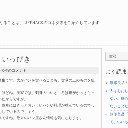
ることば、LIFEHACKのコネタ等をご紹介しています
といっぴき
- 0件のコメント
よく読ま
真集です。犬がパンを食べることも、食卓の上のものを狙
無印良品
人はおお
すけどね。実家では、刺身のいいところは猫がかっさらっ
ない。肝
いたからですが。
、食卓にはきっとおいしいパンや料理が並んでいるのでし
ないこと
をしているのでしょう。
無印良品
集ですね。巻末のパン屋さん情報も気になります。
て、いい