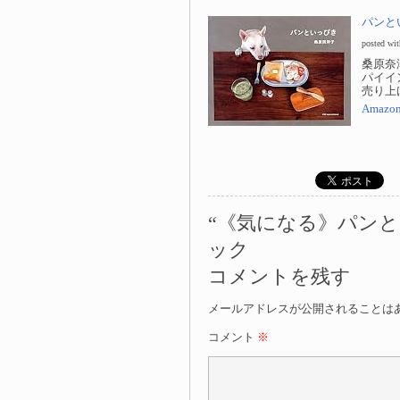
パンと
posted wi
桑原奈
パイイン
売り上げ
Amazo
“《気になる》パンと
ック
コメントを残す
メールアドレスが公開されることは
コメント
※