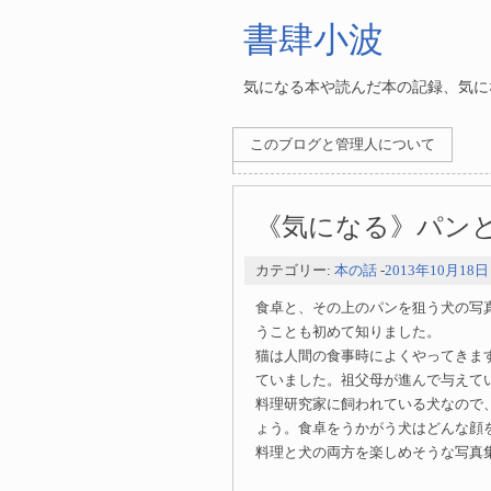
書肆小波
気になる本や読んだ本の記録、気にな
このブログと管理人について
《気になる》パン
カテゴリー:
本の話
-
2013年10月18日
食卓と、その上のパンを狙う犬の写
うことも初めて知りました。
猫は人間の食事時によくやってきま
ていました。祖父母が進んで与えて
料理研究家に飼われている犬なので
ょう。食卓をうかがう犬はどんな顔
料理と犬の両方を楽しめそうな写真