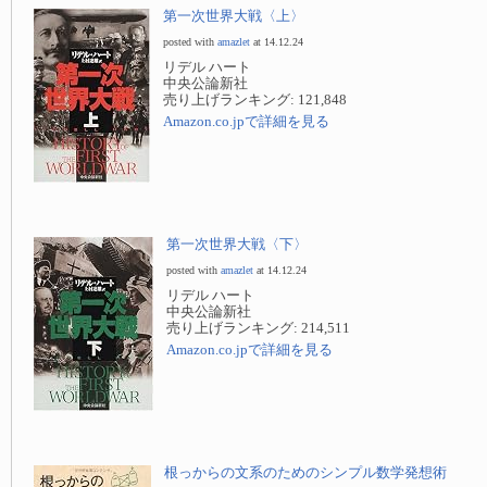
第一次世界大戦〈上〉
posted with
amazlet
at 14.12.24
リデル ハート
中央公論新社
売り上げランキング: 121,848
Amazon.co.jpで詳細を見る
第一次世界大戦〈下〉
posted with
amazlet
at 14.12.24
リデル ハート
中央公論新社
売り上げランキング: 214,511
Amazon.co.jpで詳細を見る
根っからの文系のためのシンプル数学発想術