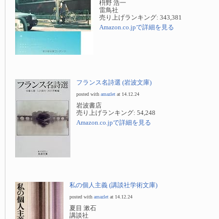
枡野 浩一
雷鳥社
売り上げランキング: 343,381
Amazon.co.jpで詳細を見る
フランス名詩選 (岩波文庫)
posted with
amazlet
at 14.12.24
岩波書店
売り上げランキング: 54,248
Amazon.co.jpで詳細を見る
私の個人主義 (講談社学術文庫)
posted with
amazlet
at 14.12.24
夏目 漱石
講談社