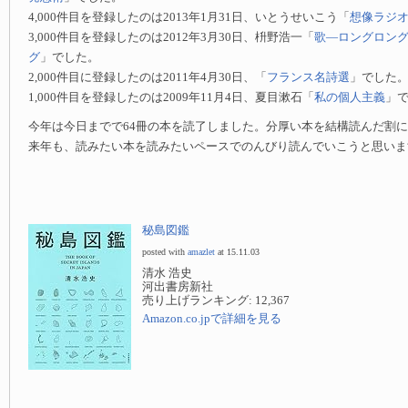
4,000件目を登録したのは2013年1月31日、いとうせいこう「
想像ラジ
3,000件目を登録したのは2012年3月30日、枡野浩一「
歌—ロングロン
グ
」でした。
2,000件目に登録したのは2011年4月30日、「
フランス名詩選
」でした
1,000件目を登録したのは2009年11月4日、夏目漱石「
私の個人主義
」
今年は今日までで64冊の本を読了しました。分厚い本を結構読んだ割
来年も、読みたい本を読みたいペースでのんびり読んでいこうと思いま
秘島図鑑
posted with
amazlet
at 15.11.03
清水 浩史
河出書房新社
売り上げランキング: 12,367
Amazon.co.jpで詳細を見る