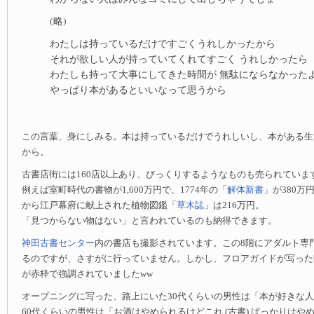
(略)
わたしは持っているだけですごくうれしかったから
それが欲しい人が持っていてくれてすごく うれしかったら
わたしも持って大事にしてきた時間が 無駄にならなかった
やっぱり本があるといいなって思うから
この言葉、身にしみる。本は持っているだけでうれしいし、本がある生
から。
古書店街には160店以上あり、びっくりするようなものも売られていま
例えば室町時代の書物が1,600万円で、1774年の「
解体新書
」が380万
から江戸幕府に献上された植物図鑑「
草木誌
」は216万円。
「見つからない物はない」と言われているのも納得できます。
神田古書センター
内の書店も撮影されています。この8階にアダルト専
るのですが、さすがに行っていません。しかし、フロアガイドが写った
が赤枠で強調されていましたww
オープニングに写った、路上にいた30代くらいの男性は「本が好きな
60代くらいの男性は「お酒はやめられるけどこれ (古書) ばっかりはや