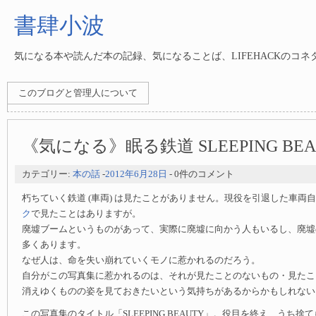
書肆小波
気になる本や読んだ本の記録、気になることば、LIFEHACKのコ
このブログと管理人について
《気になる》眠る鉄道 SLEEPING BEA
カテゴリー:
本の話
-
2012年6月28日
- 0件のコメント
朽ちていく鉄道 (車両) は見たことがありません。現役を引退した車両
ク
で見たことはありますが。
廃墟ブームというものがあって、実際に廃墟に向かう人もいるし、廃墟
多くあります。
なぜ人は、命を失い崩れていくモノに惹かれるのだろう。
自分がこの写真集に惹かれるのは、それが見たことのないもの・見たこ
消えゆくものの姿を見ておきたいという気持ちがあるからかもしれない
この写真集のタイトル「SLEEPING BEAUTY」。役目を終え、うち