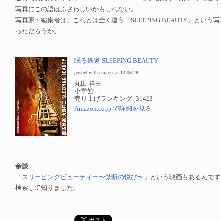
写真にこの語はふさわしいかもしれない。
写真家・編集者は、これとは全く違う「SLEEPING BEAUTY」とい
っただろうか。
眠る鉄道 SLEEPING BEAUTY
posted with
amazlet
at 12.06.28
丸田 祥三
小学館
売り上げランキング: 31423
Amazon.co.jp で詳細を見る
余談
「
スリーピングビューティー〜禁断の悦び〜
」という映画もあるんです
検索して知りました。