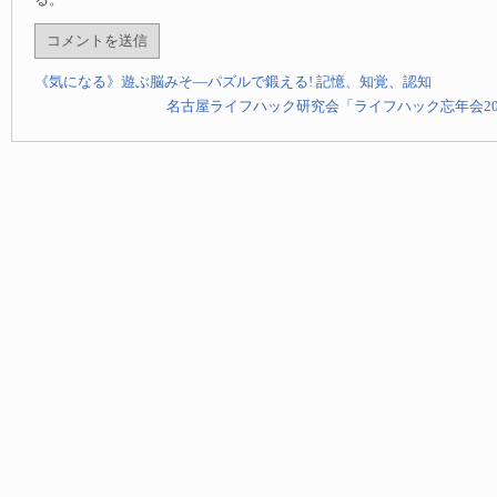
る。
《気になる》遊ぶ脳みそ—パズルで鍛える! 記憶、知覚、認知
名古屋ライフハック研究会「ライフハック忘年会20