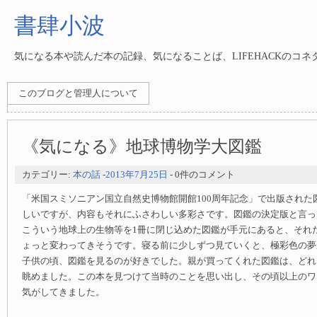
書肆小波
気になる本や読んだ本の記録、気になることば、LIFEHACKのコ
このブログと管理人について
《気になる》地球博物学大図鑑
カテゴリー:
本の話
-
2013年7月25日
- 0件のコメント
「米国スミソニアン国立自然史博物館開館100周年記念」で出版された
しいですが、内容もそれにふさわしい多彩さです。図鑑の決定版と言っ
こういう地球上の生物等を1冊に閉じ込めた図鑑が手元にあると、それ
ょっと変わってきそうです。寝る前に少しずつ見ていくと、極彩色の夢
子供の頃、図鑑を見るのが好きでした。親が買ってくれた図鑑は、どれ
眺めました。この本を見つけて当時のことを思い出し、その頃以上のワ
気がしてきました。