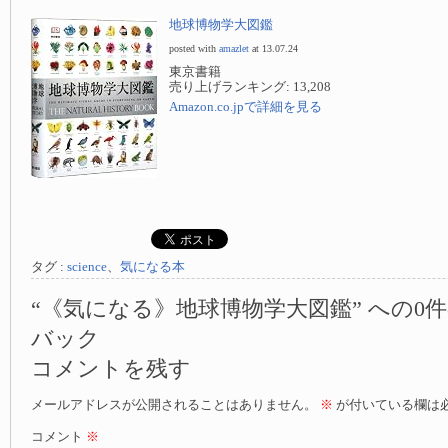
地球博物学大図鑑
posted with
amazlet
at 13.07.24
東京書籍
売り上げランキング: 13,208
Amazon.co.jpで詳細を見る
タグ :
science
、
気になる本
“《気になる》地球博物学大図鑑” への0
バック
コメントを残す
メールアドレスが公開されることはありません。
※
が付いている欄は
コメント
※