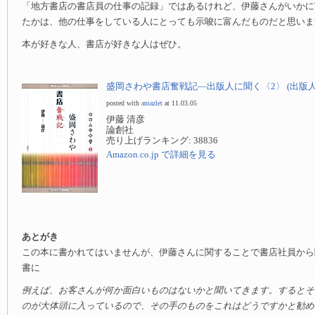
「地方書店の書店員の仕事の記録」ではあるけれど、伊藤さんがいかに
たかは、他の仕事をしている人にとっても示唆に富んだものだと思いま
本が好きな人、書店が好きな人はぜひ。
盛岡さわや書店奮戦記—出版人に聞く〈2〉 (出版人に
posted with
amazlet
at 11.03.05
伊藤 清彦
論創社
売り上げランキング: 38836
Amazon.co.jp で詳細を見る
あとがき
この本に書かれてはいませんが、伊藤さんに関することで書店社員から
書に
例えば、お客さんが何か面白いものはないかと聞いてきます。するとそ
のが大体頭に入っているので、その手のものをこれはどうですかと勧め