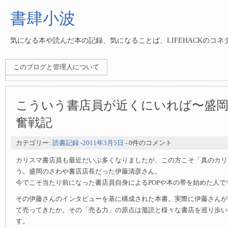
書肆小波
気になる本や読んだ本の記録、気になることば、LIFEHACKのコ
このブログと管理人について
こういう書店員が近くにいれば〜盛
奮戦記
カテゴリー:
読書記録
-
2011年3月5日
- 0件のコメント
カリスマ書店員も最近だいぶ多くなりましたが、この方こそ「真のカリ
う。盛岡のさわや書店店長だった伊藤清彦さん。
今でこそ当たり前になった書店員自身によるPOPや本の帯を始めた人で
その伊藤さんのインタビューを基に構成された本書。実際に伊藤さんが
て売ってきたか。その「売る力」の原点は濫読と様々な書店を巡り歩い
す。