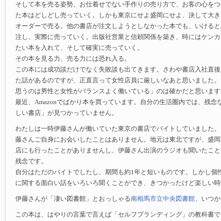
そして本を売る姿勢。お仕着せでない手作りの売り方で、お客の心をつ
た本はどしどし売っていく。しかも東京にせよ盛岡にせよ、決して大き
オーダーで売る。他の書店が注文しようとしなかった本でも、いけると
注し、実際に売っていく。出版社営業と信頼関係を築き、時にはケンカ
たい本を入れて、そして確実に売っていく。
その本を見る力、売る力には恐れ入る。
この本には成功談だけでなく失敗談も出てきます。さわや書店入社直後
た話があるのですが、正直言って女性店員に厳しいなあと思いました。
思うのは男性と女性がバランスよく働いている」のは確かだと思います
最近、Amazonでばかり本を買っています。自分の生活圏内では、残念
しい書店」が見つかっていません。
わたしは一時伊藤さんが働いていた東京の書店でバイトしていました。
藤さんご自身にお会いしたことはありません。地元は東北ですが、盛岡
店にも行ったことがありませんし、伊藤さん出演のラジオも聞いたこと
残念です。
自分はただのバイトでしたし、期間も約1年と短いものです。しかし個
に関する面白い話をいろいろ聞くことができ、きつかったけど楽しい時
伊藤さんが「凄い図書館」とおっしゃる
南相馬市立中央図書館
、いつか
この本は、はやりの言葉で言えば「セルフブランディング」の教科書で