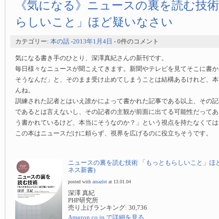
《気になる》ニュースの裏を読む技術
らしいこと」ほど疑いなさい
カテゴリー:
本の話
-
2013年1月4日
- 0件のコメント
気になる書き手のひとり、深澤真紀さんの新刊です。
毎日様々なニュースが聞こえてきます。新聞やテレビを見てそこに書か
そうなんだ」と、そのまま受け止めてしまうことは結構あるけれど、本
んね。
訓練された記者とはいえ誰かによって書かれた記事である以上、その記
であるとは言えないし、その記者の主観が前面に出てる可能性だってあ
う書かれているけど、本当にそうなのか？」という視点を持たなくては
この本はニュースだけに頼らず、視界を広げるのに役立ちそうです。
ニュースの裏を読む技術 「もっともらしいこと」ほど疑
ネス新書)
posted with
amazlet
at 13.01.04
深澤 真紀
PHP研究所
売り上げランキング: 30,736
Amazon.co.jp で詳細を見る