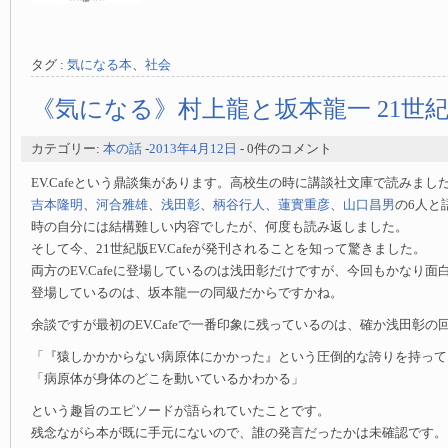
タグ :
気になる本
、
社会
《気になる》村上龍と坂本龍一 21世紀のE
カテゴリー:
本の話
-
2013年4月12日
- 0件のコメント
EV.Cafeという鼎談集があります。高校生の時に講談社文庫で読みま
吉本隆明
、
河合雅雄
、
浅田彰
、
柄谷行人
、
蓮實重彦
、
山口昌男
の6人と
時の自分には結構難しい内容でしたが、何度も読み返しました。
そして今、21世紀版EV.Cafeが発刊されることを知って驚きました。
両方のEV.Cafeに登場しているのは浅田彰だけですが、今回もかなり面
登場しているのは、坂本龍一の同級だからですかね。
余談ですが最初のEV.Cafeで一番印象に残っているのは、確か浅田彰
「『猿しかかからない病原体にかかった』という圧倒的な誇りを持って
「病原体が身体のどこを動いているかわかる」
という趣旨のエピソードが語られていたことです。
残念ながら本が既に手元にないので、誰の発言だったかは未確認です。