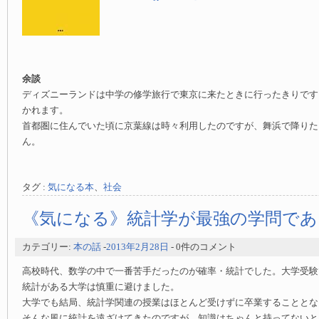
余談
ディズニーランドは中学の修学旅行で東京に来たときに行ったきりです
かれます。
首都圏に住んでいた頃に京葉線は時々利用したのですが、舞浜で降りた
ん。
タグ :
気になる本
、
社会
《気になる》統計学が最強の学問であ
カテゴリー:
本の話
-
2013年2月28日
- 0件のコメント
高校時代、数学の中で一番苦手だったのが確率・統計でした。大学受験
統計がある大学は慎重に避けました。
大学でも結局、統計学関連の授業はほとんど受けずに卒業することとな
そんな風に統計を遠ざけてきたのですが、知識はちゃんと持ってないと