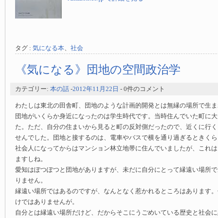
タグ :
気になる本
、
社会
《気になる》団地の空間政治学
カテゴリー:
本の話
-
2012年11月22日
- 0件のコメント
わたしは東北の田舎町、団地のような計画的開発とは無縁の場所で生ま
団地がいくらか身近になったのは学生時代です。当時住んでいた町に大
た。ただ、自分の住まいから見ると町の反対側だったので、近くに行く
せんでした。団地と接するのは、電車やバスで横を通り過ぎるときくら
社会人になってからはマンション林立地帯に住んでいましたが、これは
ますしね。
愛知はぽつぽつと団地がありますが、未だに自分にとって縁遠い場所で
りません。
縁遠い場所ではあるのですが、なんとなく惹かれるところはあります。
けではありませんが。
自分とは縁遠い場所だけど、だからそこにうごめいている歴史と社会に