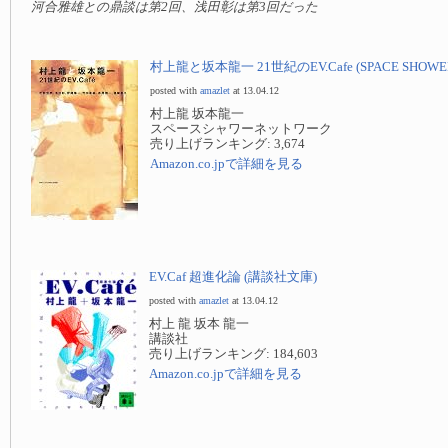
河合雅雄との鼎談は第2回、浅田彰は第3回だった
村上龍と坂本龍一 21世紀のEV.Cafe (SPACE SHOWER
posted with
amazlet
at 13.04.12
村上龍 坂本龍一
スペースシャワーネットワーク
売り上げランキング: 3,674
Amazon.co.jpで詳細を見る
EV.Caf 超進化論 (講談社文庫)
posted with
amazlet
at 13.04.12
村上 龍 坂本 龍一
講談社
売り上げランキング: 184,603
Amazon.co.jpで詳細を見る