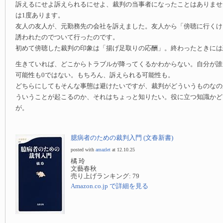
訴えるにせよ訴えられるにせよ、裁判の当事者になったことはありませ
は1度あります。
友人の友人が、元勤務先の会社を訴えました。友人から「傍聴に行くけ
誘われたのでついて行ったのです。
初めて傍聴した裁判の印象は「揚げ足取りの応酬」。終わったときには
生きていれば、どこからトラブルが降ってくるかわからない。自分が誰
可能性も0ではない。もちろん、訴えられる可能性も。
どちらにしてもそんな事態は避けたいですが、裁判がどういうものなの
ういうことが起こるのか、それはちょっと知りたい。役に立つ知識かど
が。
臆病者のための裁判入門 (文春新書)
posted with
amazlet
at 12.10.25
橘 玲
文藝春秋
売り上げランキング: 79
Amazon.co.jp で詳細を見る