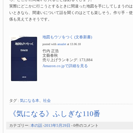
実際にどこかに行こうとするときに間違った地図を手にしてしまうのは
いときなら、間違いについて話を聞くのはとても楽しそう。作り手・使
係も見えてきそうです。
地図もウソをつく (文春新書)
posted with
amazlet
at 13.06.18
竹内 正浩
文藝春秋
売り上げランキング: 173,884
Amazon.co.jpで詳細を見る
タグ :
気になる本
、
社会
《気になる》ふしぎな110番
カテゴリー:
本の話
-
2013年5月29日
- 0件のコメント