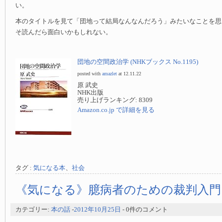
い。
本のタイトルを見て「団地って結局なんなんだろう」みたいなことを思
そ読んだら面白いかもしれない。
団地の空間政治学 (NHKブックス No.1195)
posted with
amazlet
at 12.11.22
原 武史
NHK出版
売り上げランキング: 8309
Amazon.co.jp で詳細を見る
タグ :
気になる本
、
社会
《気になる》臆病者のための裁判入門
カテゴリー:
本の話
-
2012年10月25日
- 0件のコメント