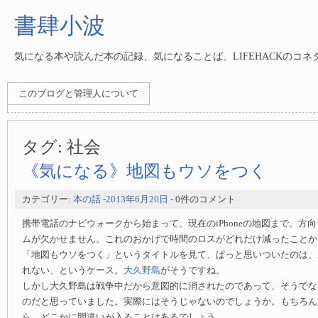
書肆小波
気になる本や読んだ本の記録、気になることば、LIFEHACKのコ
このブログと管理人について
タグ:
社会
《気になる》地図もウソをつく
カテゴリー:
本の話
-
2013年6月20日
- 0件のコメント
携帯電話のナビウォークから始まって、現在のiPhoneの地図まで。方
ムが欠かせません。これのおかげで時間のロスがどれだけ減ったことか
「地図もウソをつく」というタイトルを見て、ぱっと思いついたのは、
れない、というケース。
大久野島
がそうですね。
しかし大久野島は戦争中だから意図的に消されたのであって、そうでな
のだと思っていました。実際にはそうじゃないのでしょうか。もちろん
ら、どこかに間違いが入ることはあるでしょう。