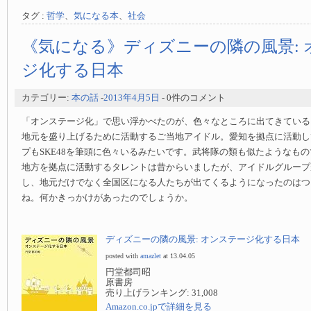
タグ :
哲学
、
気になる本
、
社会
《気になる》ディズニーの隣の風景: 
ジ化する日本
カテゴリー:
本の話
-
2013年4月5日
- 0件のコメント
「オンステージ化」で思い浮かべたのが、色々なところに出てきている
地元を盛り上げるために活動するご当地アイドル。愛知を拠点に活動し
プもSKE48を筆頭に色々いるみたいです。武将隊の類も似たようなも
地方を拠点に活動するタレントは昔からいましたが、アイドルグループ
し、地元だけでなく全国区になる人たちが出てくるようになったのはつ
ね。何かきっかけがあったのでしょうか。
ディズニーの隣の風景: オンステージ化する日本
posted with
amazlet
at 13.04.05
円堂都司昭
原書房
売り上げランキング: 31,008
Amazon.co.jpで詳細を見る