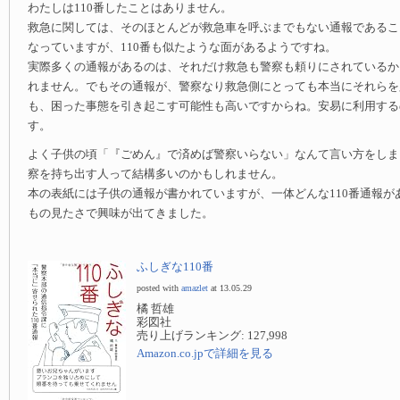
わたしは110番したことはありません。
救急に関しては、そのほとんどが救急車を呼ぶまでもない通報であるこ
なっていますが、110番も似たような面があるようですね。
実際多くの通報があるのは、それだけ救急も警察も頼りにされているか
れません。でもその通報が、警察なり救急側にとっても本当にそれらを
も、困った事態を引き起こす可能性も高いですからね。安易に利用する
す。
よく子供の頃「『ごめん』で済めば警察いらない」なんて言い方をしま
察を持ち出す人って結構多いのかもしれません。
本の表紙には子供の通報が書かれていますが、一体どんな110番通報が
もの見たさで興味が出てきました。
ふしぎな110番
posted with
amazlet
at 13.05.29
橘 哲雄
彩図社
売り上げランキング: 127,998
Amazon.co.jpで詳細を見る