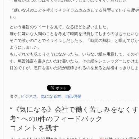
一度腹が立つとしばらくそれが続いてしまうのですが、あるとき
「嫌いな人のことを考えてイライラムカムカしてる時間っていくら費や
い」
という趣旨のツイートを見て、なるほどと思いました。
確かに嫌いな人間のことを考えて時間を浪費してしまうのはもったいな
そこで誰かのことでイライラしだしたら、「時間の無駄」と唱えて頭か
ようにしました。
もしそれでも収まりそうになかったら、いらない紙を用意して、そのイ
す。罵詈雑言を書きたいだけ書いたら、その紙をシュレッダーにかけま
目的ですが、悪口を書いた紙が破砕されるのを見ると結構すっきりしま
タグ :
ビジネス
、
気になる本
、
自己啓発
“《気になる》会社で働く苦しみをなく
考” への0件のフィードバック
コメントを残す