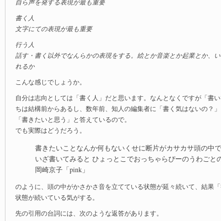
自ら声を発する表現が最も重要
書く人
文字にての表現が最も重要
行う人
話す・書く以外でなんらかの表現をする。絵とか音楽とか起業とか、い
れるか
こんな感じでしょうか。
自分は志向としては「書く人」だと思います。なんとなくですが「書い
ちは結構前からあるし、数年前、知人の編集者に「書く気はないの？」
「書きたいと思う」と答えているので。
でも実際はどうだろう。
書きたいことなんか何もないくせに断片がカサカサ頭の中
いざ書いてみると ひょっとこでおっちゃらぴーのうわごと
岡崎京子「pink」
のように、頭の中がかさかさ音を立てている状態が延々続いて、結果「
状態が続いている気がする。
先の引用の台詞には、次のような返答があります。