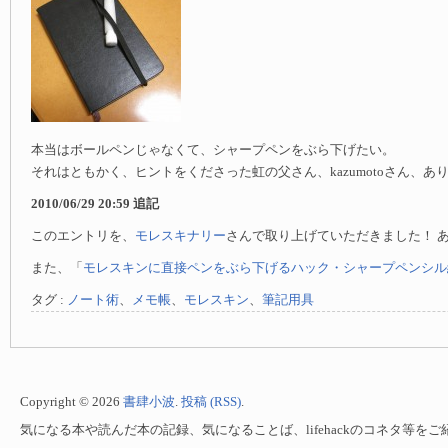
本当はボールペンじゃなくて、シャープペンをぶら下げたい。
それはともかく、ヒントをくださった虹の父さん、kazumotoさん、あ
2010/06/29 20:59 追記
このエントリを、
モレスキナリー
さんで取り上げていただきました！ 
また、「
モレスキンに直接ペンをぶら下げるハック・シャープペンシル
タグ :
ノート術
、
メモ帳
、
モレスキン
、
筆記用具
Copyright © 2026
書肆小波
.
投稿 (RSS)
.
気になる本や読んだ本の記録、気になることば、lifehackのコネタ等を