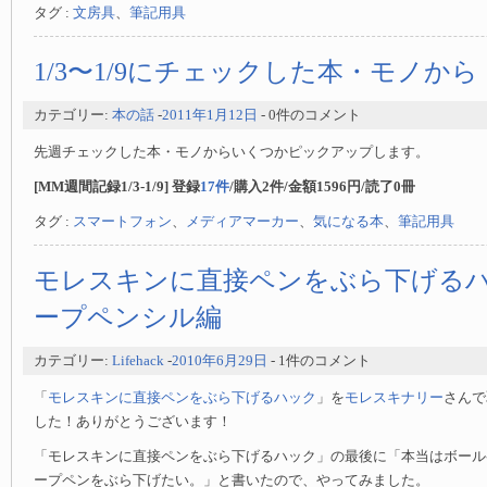
タグ :
文房具
、
筆記用具
1/3〜1/9にチェックした本・モノから
カテゴリー:
本の話
-
2011年1月12日
- 0件のコメント
先週チェックした本・モノからいくつかピックアップします。
[MM週間記録1/3-1/9] 登録
17件
/購入2件/金額1596円/読了0冊
タグ :
スマートフォン
、
メディアマーカー
、
気になる本
、
筆記用具
モレスキンに直接ペンをぶら下げる
ープペンシル編
カテゴリー:
Lifehack
-
2010年6月29日
- 1件のコメント
「
モレスキンに直接ペンをぶら下げるハック
」を
モレスキナリー
さんで
した！ありがとうございます！
「モレスキンに直接ペンをぶら下げるハック」の最後に「本当はボール
ープペンをぶら下げたい。」と書いたので、やってみました。