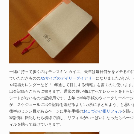
一緒に持って歩くのはモレスキン カイエ。去年は毎日何かをメモるのに
でいただきものの
XSサイズのデイリーダイアリー
になりましたが) が
や職場カレンダーなど「1年通して目にする情報」を書くのに使います
出金記録もこちらに書きます。通常の買い物はすべてレシートをもらい
シートがないものの記録用です。去年は半年手帳のウィークリーページ
が、スケジュールに出金記録を混ぜるより1カ所にまとめよう、と思い
後半のミシン目があるページに半年手帳の
おこづかい帳リフィル
を貼っ
家計簿に転記したら横線で消し、リフィルがいっぱいになったらページ
ィルを貼って続けていきます。