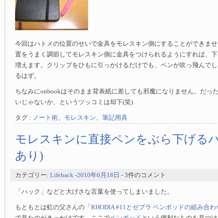
今回はハトメの位置のせいで金具をモレスキン側にすることができませ
置をうまく調節してモレスキン側に金具をつけられるようにすれば、下
増えます。クリップをひもに引っかけるだけでも、ペンが吹っ飛んでし
るはず。
ちなみにonbookはそのまま背表紙に差しても邪魔になりません。だっ
いじゃないか、というツッコミは却下(笑)
タグ :
ノート術
、
モレスキン
、
筆記用具
モレスキンに直接ペンをぶら下げるハ
あり)
カテゴリー:
Lifehack
-
2010年6月18日
- 3件のコメント
「ハック」などと大げさな言葉を使ってしまいました。
もともとは虹の父さんの「
RHODIA #11とゼブラ ペンポッドの組み合