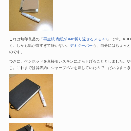
これは無印良品の「
再生紙 表紙が360°折り返せるメモ A8
」 です。RH
く、しかも紙が白すぎて好かない。
デミクーパー
も、自分にはちょっと
のです。
つぎに、ペンポッドを直接モレスキンにぶら下げることとしました。や
じ。これまでは背表紙にシャープペンを差していたので、だいぶすっき