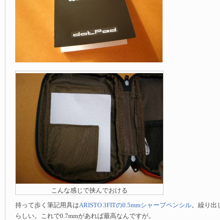
こんな感じで挟んでおける
持って歩く筆記用具は
ARISTO 3FITの0.5mmシャープペンシル
。繰り出
らしい。これで0.7mmがあれば最高なんですが。