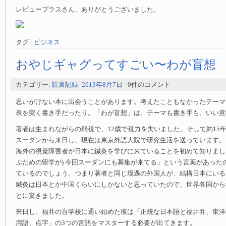
レビュープラスさん、ありがとうございました。
タグ :
ビジネス
おやじギャグってすごい〜わが盲想
カテゴリー:
読書記録
-
2013年8月7日
- 0件のコメント
思いがけない本に出会うことがあります。考えたこともなかったテーマ
表を突く書き手だったり。「わが盲想」は、テーマも書き手も、いい意
著者は生まれながらの弱視で、12歳で視力を失いました。そして約15
スーダンから来日し、現在は東京外語大院で研究生活を送っています。
海外の視覚障害者が日本に鍼灸を学びに来ていることを初めて知りまし
ぶための留学が) 今回スーダンにも募集が来てる」という言葉があった
ているのでしょう。つまり著者と同じ境遇の外国人が、結構日本にいる
鍼灸は日本とか中国くらいにしかないと思っていたので、世界各国から
とに驚きました。
来日し、福井の盲学校に通い始めた彼は「正統な日本語と福井弁、東洋
用語、点字」の3つの言語をマスターする必要が出てきます。