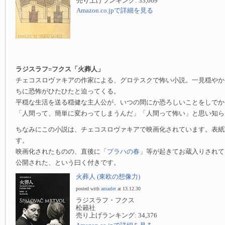
売り上げランキング: 33,669
Amazon.co.jpで詳細を見る
ラジスラフ=フクス「火葬人」
チェコスロヴァキアの作家による、グロテスクで怖い小説。一見穏やか
ちに恐怖がひたひたと迫ってくる。
平穏な生活を送る穏健な主人公が、いつの間にか恐ろしいことをしでか
「人間って、簡単に変わってしまうんだ」「人間って怖い」と思い知ら
ちなみにこの小説は、チェコスロヴァキアで映画化されています。表紙
す。
映画化されたものの、直後に「
プラハの春
」等が起きてお蔵入りされて
公開された、という曰く付きです。
火葬人 (東欧の想像力)
posted with
amazlet
at 13.12.30
ラジスラフ・フクス
松籟社
売り上げランキング: 34,376