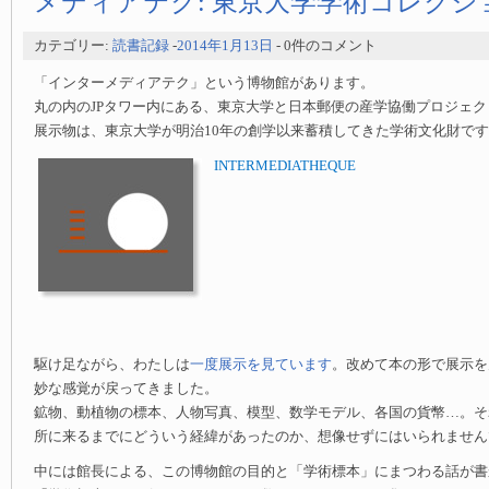
メディアテク: 東京大学学術コレクシ
カテゴリー:
読書記録
-
2014年1月13日
- 0件のコメント
「インターメディアテク」という博物館があります。
丸の内のJPタワー内にある、東京大学と日本郵便の産学協働プロジェ
展示物は、東京大学が明治10年の創学以来蓄積してきた学術文化財で
INTERMEDIATHEQUE
駆け足ながら、わたしは
一度展示を見ています
。改めて本の形で展示を
妙な感覚が戻ってきました。
鉱物、動植物の標本、人物写真、模型、数学モデル、各国の貨幣…。そ
所に来るまでにどういう経緯があったのか、想像せずにはいられません
中には館長による、この博物館の目的と「学術標本」にまつわる話が書