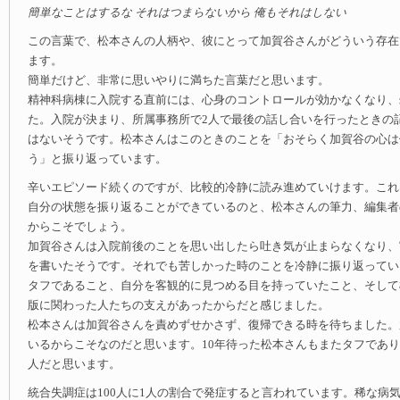
簡単なことはするな それはつまらないから 俺もそれはしない
この言葉で、松本さんの人柄や、彼にとって加賀谷さんがどういう存在
ます。
簡単だけど、非常に思いやりに満ちた言葉だと思います。
精神科病棟に入院する直前には、心身のコントロールが効かなくなり、
た。入院が決まり、所属事務所で2人で最後の話し合いを行ったときの
はないそうです。松本さんはこのときのことを「おそらく加賀谷の心は
う」と振り返っています。
辛いエピソード続くのですが、比較的冷静に読み進めていけます。これ
自分の状態を振り返ることができているのと、松本さんの筆力、編集者
からこそでしょう。
加賀谷さんは入院前後のことを思い出したら吐き気が止まらなくなり、
を書いたそうです。それでも苦しかった時のことを冷静に振り返ってい
タフであること、自分を客観的に見つめる目を持っていたこと、そして
版に関わった人たちの支えがあったからだと感じました。
松本さんは加賀谷さんを責めずせかさず、復帰できる時を待ちました。
いるからこそなのだと思います。10年待った松本さんもまたタフであ
人だと思います。
統合失調症は100人に1人の割合で発症すると言われています。稀な病