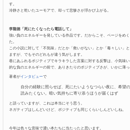
す。
冷静さと乾いたユーモアで、却って悲惨さが浮かび上がる。
李龍徳「死にたくなったら電話して」
強い負のエネルギーを発している作品です。だからこそ、ページをめく
た。
この小説に対して「不気味」だとか「救いがない」とか「毒々しい」と
ますが、でもそのどれもが違う気がします。
巷にあふれるポジティブでキラキラした言葉に対する反撃は、小気味い
的な負のエネルギーの前で、ありきたりのポジティブさが、いかに薄っ
著者が
インタビュー
で
自分の経験に照らせば、死にたいようなつらい夜に、希望
読みたくない。暗い気持ちに寄り添うほうが届くはず
と語っていますが、これは本当にそう思う。
ネガティブはしんどいけど、ポジティブも同じくらいしんどいしね。
今年は色々な意味で濃い本たちに当たったと思います。