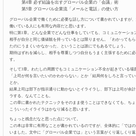
第4章 必ず結論を出すグローバル企業の「会議」術
第5章 グローバル企業流「メールと電話」の使い方
グローバル企業で働くために必要な話し方について書かれていますが、
働いている人にも有用な内容だと思います。
特に第1章。どんな企業でどんな仕事をしていても、コミュニケーショ
相手が自分と同じ価値観を持っているとは限りません。「わかってもら
たのにうまくいかなかった、ということは誰にでもあるでしょう。
期待はずれを減らし、相手を尊重しつつ自分もうまく主張するために必
す。
そして3章。わたしの周囲でもコミュニケーション不全が起きている場
「上司が何を言いたいのかわからない」とか「結局何をしろと言ってい
とか。
結果上司は部下が指示通りに動かないとイライラし、部下は上司が余計
ラする、なんてことも。
この章に書かれたテクニックをそのまま使うことはできなくても、ちょ
こういったイライラはかなり減ると思います。
ちょっと残念だなと思った点について。
この本は非常に有用なことが書かれているのですが、全体的に「ではの
いました。文中に「グローバル企業では」という言葉がくり返しくり返