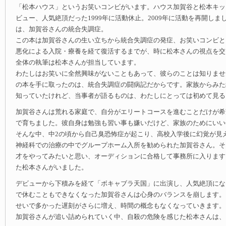
「松本ハウス」というお笑いコンビがいます。ハウス加賀谷と松本キック
ビュー、人気絶頂だった1999年に活動休止。2009年に活動を再開し
は、加賀谷さんの統合失調症。
この本は加賀谷さんの生い立ちから統合失調症の発症、お笑いコンビと
悪化による入院・療養を経て復活するまでが、時に松本さんの視点を交
全体の執筆は松本さんが担当しています。
わたしはお笑いに全然興味がないこともあって、彼らのことは知りませ
の本を手に取ったのは、統合失調症の闘病記だからです。家族からみた
知っていたけれど、当事者が語るものは、わたしにとっては初めて見る
加賀谷さんは荒れる家庭で、自分がエリートコースを進むことだけが希
で育ちました。彼自身は勉強も習い事も嫌いだけど、家族のためにいい
そんな中、中2の頃から自己臭恐怖症が起こり、高校入学後に幻覚が見
神経科での治療の中でグループホーム入所を勧められた加賀谷さん。そ
才をやってみたいと思い、オーディションに合格して事務所に入ります
た松本さんがいました。
デビューから下積みを経て「ボキャブラ天国」に出演し、人気絶頂にな
で休むこともできなくなった加賀谷さんは心身のバランスを崩します。
せいで多かった遅刻がさらに増え、時間の概念もなくなっていきます。
加賀谷さんが追い詰められていく中、自殺の危険を感じた松本さんは、1