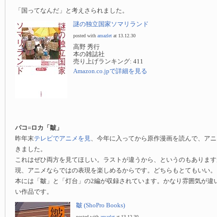
「国ってなんだ」と考えさられました。
謎の独立国家ソマリランド
posted with
amazlet
at 13.12.30
高野 秀行
本の雑誌社
売り上げランキング: 411
Amazon.co.jpで詳細を見る
パコ=ロカ「皺」
昨年末
テレビでアニメを見
、今年に入ってから原作漫画を読んで、アニ
きました。
これはぜひ両方を見てほしい。ラストが違うから、というのもあります
現、アニメならではの表現を楽しめるからです。どちらもとてもいい。
本には「皺」と「灯台」の2編が収録されています。かなり雰囲気が違
い作品です。
皺 (ShoPro Books)
posted with
amazlet
at 13.12.30