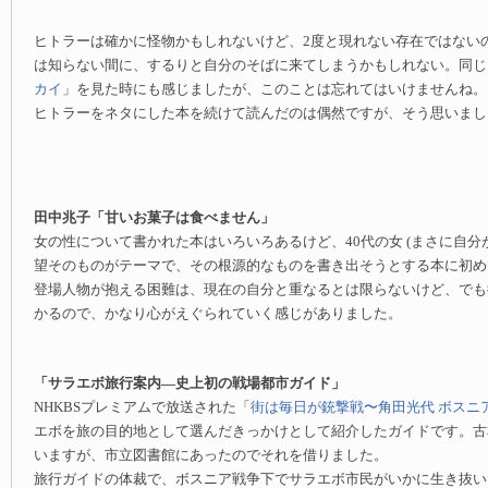
ヒトラーは確かに怪物かもしれないけど、2度と現れない存在ではない
は知らない間に、するりと自分のそばに来てしまうかもしれない。同じ
カイ
」を見た時にも感じましたが、このことは忘れてはいけませんね。
ヒトラーをネタにした本を続けて読んだのは偶然ですが、そう思いまし
田中兆子「甘いお菓子は食べません」
女の性について書かれた本はいろいろあるけど、40代の女 (まさに自分が
望そのものがテーマで、その根源的なものを書き出そうとする本に初め
登場人物が抱える困難は、現在の自分と重なるとは限らないけど、でも
かるので、かなり心がえぐられていく感じがありました。
「サラエボ旅行案内—史上初の戦場都市ガイド」
NHKBSプレミアムで放送された「
街は毎日が銃撃戦〜角田光代 ボスニ
エボを旅の目的地として選んだきっかけとして紹介したガイドです。古
いますが、市立図書館にあったのでそれを借りました。
旅行ガイドの体裁で、ボスニア戦争下でサラエボ市民がいかに生き抜い