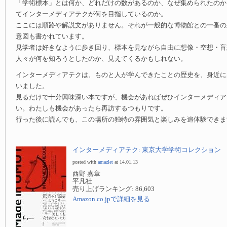
「学術標本」とは何か、どれだけの数があるのか、なぜ集められたのか
てインターメディアテクが何を目指しているのか。
ここには順路や解説文がありません。それが一般的な博物館との一番の
意図も書かれています。
見学者は好きなように歩き回り、標本を見ながら自由に想像・空想・盲
人々が何を知ろうとしたのか、見えてくるかもしれない。
インターメディアテクは、ものと人が学んできたことの歴史を、身近に
いました。
見るだけで十分興味深い本ですが、機会があればぜひインターメディア
い。わたしも機会があったら再訪するつもりです。
行った後に読んでも、この場所の独特の雰囲気と楽しみを追体験できま
インターメディアテク: 東京大学学術コレクション
posted with
amazlet
at 14.01.13
西野 嘉章
平凡社
売り上げランキング: 86,603
Amazon.co.jpで詳細を見る