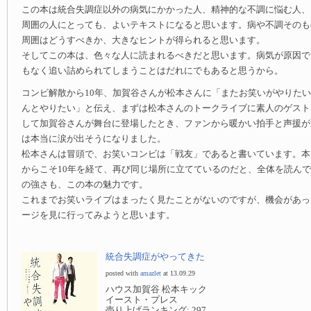
この本は統合失調症以外の病気にかかった人、精神的な不調に悩む人、
周囲の人にとっても、よいテキストになると思います。病や不調そのも
周囲はどうすべきか、大きなヒントが得られると思います。
そしてこの本は、色々な人に読まれるべきだと思います。病気が原因で
もなく追い詰められてしまうことはだれにでもあると思うから。
コンビ解散から10年、加賀谷さんが松本さんに「またお笑いがやりた
んとやりたい」と伝え、まずは松本さんのトークライブに素人のゲスト
して加賀谷さんが舞台に登場したとき、ファンから暖かい拍手と声援が
は本当に涙が出そうになりました。
松本さんは冒頭で、お笑いコンビは「戦友」であると書いています。本
からこそ10年を経て、再び同じ場所に立てているのだと、全体を読んで
の強さも、この本の魅力です。
これまでお笑いライブはまったく見たことがないのですが、機会があっ
ージを見に行ってみようと思います。
統合失調症がやってきた
posted with
amazlet
at 13.09.29
ハウス加賀谷 松本キック
イースト・プレス
売り上げランキング: 297