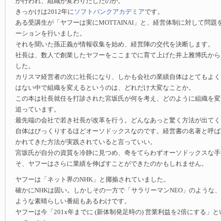
が行われ、組織が変わりだしたのか。
きっかけは2012年に
ソフトバンクアカデミア
です。
ある受講生が「ヤフーは実にMOTTAINAI」と、経営体制に対して問
ーションを行いました。
それを聞いた孫正義が情報収集を始め、経営陣の交代を決断します。
社長は、数人で創業したヤフーをここまでに育て上げた井上雅博氏から
した。
カリスマ経営者の次に社長になり、しかも会社の業績自体はとてもよく
はない中で組織を変えるというのは、どれだけ大変なことか。
この本は社長就任を打診された宮坂氏が何を考え、どのように組織を変
追っています。
最先端の会社で若き社長が改革を行う。どんなあっと驚く方法が出てく
自体はびっくりするほどオーソドックスなのです。経営書の名著と呼ば
かれてきた方法が実践されていると言っていい。
宮坂氏が自分の資質を冷静に見つめ、奇をてらわずオーソドックスな手
そ、ヤフーはさらに業績を伸ばすことができたのかもしれません。
ヤフーは「ネット界のNHK」と揶揄されていました。
確かにNHKは固い。しかしその一方で「サラリーマンNEO」のような、
ような素晴らしい番組もあるわけです。
ヤフーは今「201x年までに (新体制発足時の) 営業利益を2倍にする」