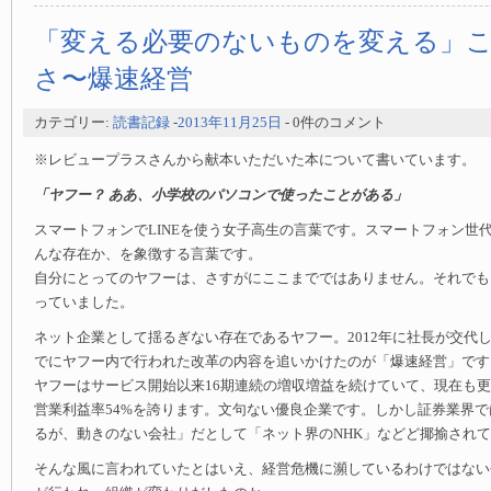
「変える必要のないものを変える」
さ〜爆速経営
カテゴリー:
読書記録
-
2013年11月25日
- 0件のコメント
※レビュープラスさんから献本いただいた本について書いています。
「ヤフー？ ああ、小学校のパソコンで使ったことがある」
スマートフォンでLINEを使う女子高生の言葉です。スマートフォン世
んな存在か、を象徴する言葉です。
自分にとってのヤフーは、さすがにここまでではありません。それでも
っていました。
ネット企業として揺るぎない存在であるヤフー。2012年に社長が交代
でにヤフー内で行われた改革の内容を追いかけたのが「爆速経営」です
ヤフーはサービス開始以来16期連続の増収増益を続けていて、現在も
営業利益率54%を誇ります。文句ない優良企業です。しかし証券業界
るが、動きのない会社」だとして「ネット界のNHK」などど揶揄され
そんな風に言われていたとはいえ、経営危機に瀕しているわけではない