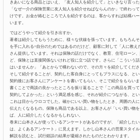
きあいになる商品とはいえ、「友人知人を紹介して」といきなり言った
「なぜ一介の保険営業に友人知人を紹介せねばならんのか」で終わって
けです。お金が絡むところで人を紹介するのは、客からすれば結構ハー
います。
ではどうやって紹介を引き出すか。
著者は紹介してもらうために、様々な伏線を張っています。もちろんそ
を手に入れる=自分のためではあるのだけど、顧客に対して「人に教え
さん提供しています。それは保険の話だけでなく、教育、住宅ローン、
ど、保険とは直接関係ないけれど役に立つ話です。さらに「こういう話
はいませんか」「あとからで構わないので、その方々を紹介してくださ
そして紹介することが、契約した客自身にとってもプラスになる、とい
契約後にお客さんにアンケートを書いてもらい、そこで紹介をもらいま
書くことで商談の良かったところを振り返ることで「この商品を買って
契約してよかった」という満足感を感じ、それが紹介につながる、とい
これは目からウロコでした。確かにいい買い物をしたとき、周囲の人に
伝えたくなるもの。保険も商品である以上、お客さんが「いい買い物を
ば、人に紹介したくなるかもしれない。
巻末に山本さんが使っているアンケートがあるのですが、「紹介したい
は、よくあるアンケート」に見えます。しかし山本さんの営業スタイル
解説を読むと、試行錯誤の結果が凝縮されたものだとわかります。