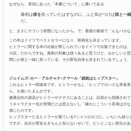
なぜなら、冒頭にあった「本書について」に書いてある
彼を
彼と一
最初は
笑っていたはずなのに、ふと気がつけば
だ。
と、まさにそういう状態になったから。で、最後の最後で「んなバカな
この本はドイツでベストセラーになり、映画化も決まっています。
ヒトラーに関する本の出版が禁じられているドイツで出版できたのは、
小説」だからですね。風刺の対象は様々あると思うけど、おかしいと思
間にか彼と一緒に笑っている、その変化自体も含まれているでしょう。
ジェイムズ=カー・アルチャナ=クマール「総統はヒップスター」
これもヒトラー関連本です。ヒトラーがもし「ヒップでロハスな草食系
ら、を描いたまんがです。
健康志向の源流がヒトラーやナチスにあることは、以前から指摘されて
うキャラクター化が突飛だとは思えないし「確かにこういう若者は少な
感じたのです。
ヒップスターたるヒトラーが着ているTシャツのロゴに、いちいち捻り
ですが、自分が歴史をきちんと知らないせいで、ピンとこない部分があ