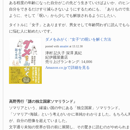
ある程度の年齢になった自分がこの先どう生きていけばよいか、のヒン
自分をできるだけすり減らさないようにするためにも、「ありもので生
ように、そして「呪い」から少しでも解放されるようにしたい。
タイトルに「女子」とありますが、男女そして年齢問わずに読んでもら
に悩む人に勧めたいです。
ダメをみがく: “女子”の呪いを解く方法
posted with
amazlet
at 13.12.30
津村 記久子 深澤 真紀
紀伊國屋書店
売り上げランキング: 14,006
Amazon.co.jpで詳細を見る
高野秀行「謎の独立国家ソマリランド」
ソマリアという、縁遠い国の中にある「独立国家」ソマリランド。
「ソマリア=海賊」という考えがいかに単純かわかりました。もちろん
が、自分の想像を超えていました。
文字通り未知の世界が目の前に展開し、その驚きに読むのがやめられま