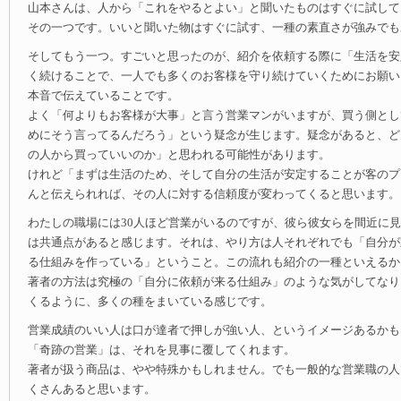
山本さんは、人から「これをやるとよい」と聞いたものはすぐに試して
その一つです。いいと聞いた物はすぐに試す、一種の素直さが強みでも
そしてもう一つ。すごいと思ったのが、紹介を依頼する際に「生活を安
く続けることで、一人でも多くのお客様を守り続けていくためにお願い
本音で伝えていることです。
よく「何よりもお客様が大事」と言う営業マンがいますが、買う側とし
めにそう言ってるんだろう」という疑念が生じます。疑念があると、ど
の人から買っていいのか」と思われる可能性があります。
けれど「まずは生活のため、そして自分の生活が安定することが客のプ
んと伝えられれば、その人に対する信頼度が変わってくると思います。
わたしの職場には30人ほど営業がいるのですが、彼ら彼女らを間近に
は共通点があると感じます。それは、やり方は人それぞれでも「自分が
る仕組みを作っている」ということ。この流れも紹介の一種といえるか
著者の方法は究極の「自分に依頼が来る仕組み」のような気がしてなり
くるように、多くの種をまいている感じです。
営業成績のいい人は口が達者で押しが強い人、というイメージあるかも
「奇跡の営業」は、それを見事に覆してくれます。
著者が扱う商品は、やや特殊かもしれません。でも一般的な営業職の人
くさんあると思います。