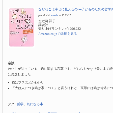
なぜねこは幸せに見えるの?─子どものための哲学
posted with
amazlet
at 13.03.27
左近司 祥子
講談社
売り上げランキング: 296,232
Amazon.co.jpで詳細を見る
余談
わたしが知っている、猫に関する言葉です。どちらもかなり昔に本で読
は失念しました
猫はブスほどかわいい
「犬は人につき猫は家につく」と言うけれど、実際には猫は待遇に
タグ :
哲学
、
気になる本