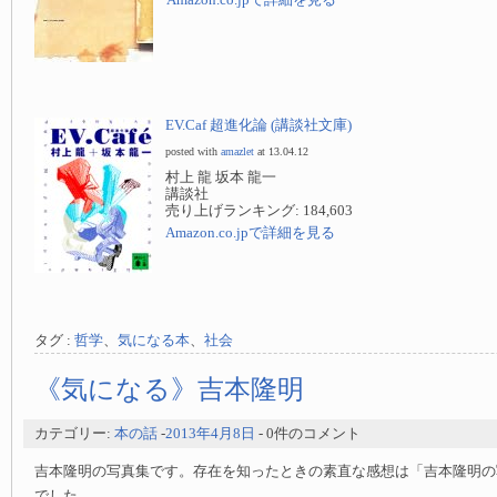
Amazon.co.jpで詳細を見る
EV.Caf 超進化論 (講談社文庫)
posted with
amazlet
at 13.04.12
村上 龍 坂本 龍一
講談社
売り上げランキング: 184,603
Amazon.co.jpで詳細を見る
タグ :
哲学
、
気になる本
、
社会
《気になる》吉本隆明
カテゴリー:
本の話
-
2013年4月8日
- 0件のコメント
吉本隆明の写真集です。存在を知ったときの素直な感想は「吉本隆明の
でした。