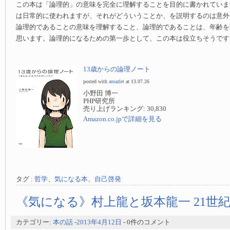
この本は「論理的」の意味を完全に理解することを目的に書かれていま
は日常的に使われますが、それがどういうことか、を説明するのは意外
論理的であることの意味を理解すること、論理的であることは、年齢を
思います。論理的になるための第一歩として、この本は役立ちそうです
13歳からの論理ノート
posted with
amazlet
at 13.07.26
小野田 博一
PHP研究所
売り上げランキング: 30,830
Amazon.co.jpで詳細を見る
タグ :
哲学
、
気になる本
、
自己啓発
《気になる》村上龍と坂本龍一 21世紀のE
カテゴリー:
本の話
-
2013年4月12日
- 0件のコメント