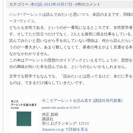
カテゴリー:
本の話
-
2012年10月17日
- 0件のコメント
ハンナ=アーレント
は読んでみたいと思いつつ、未読のままです。同様
ーヌ=ヴェイユ
。
どちらも女性である、というのが一番気になるところです。女性哲学者
す。そしてただ目立つだけでなく、2人とも後世に残る仕事をしている
読んでみたいと思いながら手を出していない理由は、何から読んだらい
うのが一番大きい。あまり難しくなくて、著者の考えがよく見通せる本
なかなかわかりません。
この本はアーレントの思想のガイドブックといえるでしょうが、思想を
分の興味が向いた本を読んでみる、というのもいいかもしれません。
文学でも哲学でもなんでも、「読みたいとは思ってるけど、未だに手を
ものは、できるだけ減らしていきたいです。
今こそアーレントを読み直す (講談社現代新書)
posted with
amazlet
at 12.10.17
仲正 昌樹
講談社
売り上げランキング: 12111
Amazon.co.jp で詳細を見る