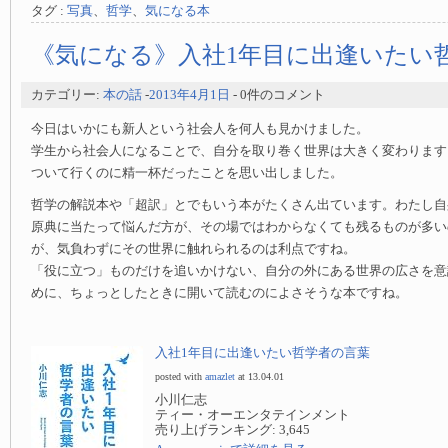
タグ :
写真
、
哲学
、
気になる本
《気になる》入社1年目に出逢いたい
カテゴリー:
本の話
-
2013年4月1日
- 0件のコメント
今日はいかにも新人という社会人を何人も見かけました。
学生から社会人になることで、自分を取り巻く世界は大きく変わります
ついて行くのに精一杯だったことを思い出しました。
哲学の解説本や「超訳」とでもいう本がたくさん出ています。わたし自
原典に当たって悩んだ方が、その場ではわからなくても残るものが多い
が、気負わずにその世界に触れられるのは利点ですね。
「役に立つ」ものだけを追いかけない、自分の外にある世界の広さを意
めに、ちょっとしたときに開いて読むのによさそうな本ですね。
入社1年目に出逢いたい哲学者の言葉
posted with
amazlet
at 13.04.01
小川仁志
ティー・オーエンタテインメント
売り上げランキング: 3,645