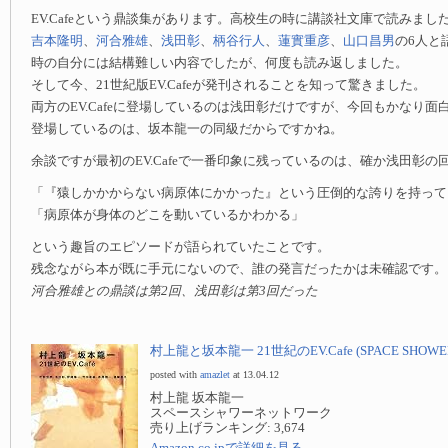
EV.Cafeという鼎談集があります。高校生の時に講談社文庫で読みま
吉本隆明
、
河合雅雄
、
浅田彰
、
柄谷行人
、
蓮實重彦
、
山口昌男
の6人と
時の自分には結構難しい内容でしたが、何度も読み返しました。
そして今、21世紀版EV.Cafeが発刊されることを知って驚きました。
両方のEV.Cafeに登場しているのは浅田彰だけですが、今回もかなり面
登場しているのは、坂本龍一の同級だからですかね。
余談ですが最初のEV.Cafeで一番印象に残っているのは、確か浅田彰
「『猿しかかからない病原体にかかった』という圧倒的な誇りを持って
「病原体が身体のどこを動いているかわかる」
という趣旨のエピソードが語られていたことです。
残念ながら本が既に手元にないので、誰の発言だったかは未確認です。
河合雅雄との鼎談は第2回、浅田彰は第3回だった
村上龍と坂本龍一 21世紀のEV.Cafe (SPACE SHOWER
posted with
amazlet
at 13.04.12
村上龍 坂本龍一
スペースシャワーネットワーク
売り上げランキング: 3,674