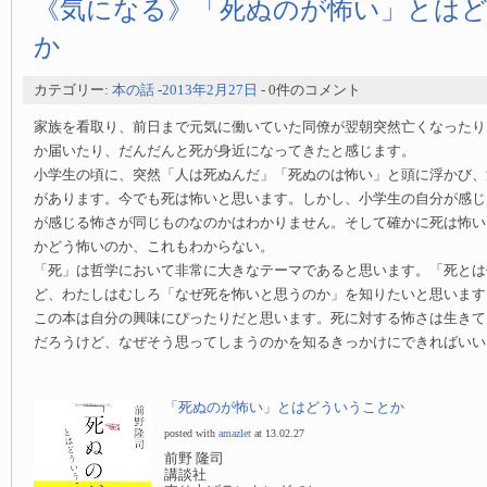
《気になる》「死ぬのが怖い」とは
か
カテゴリー:
本の話
-
2013年2月27日
- 0件のコメント
家族を看取り、前日まで元気に働いていた同僚が翌朝突然亡くなったり
か届いたり、だんだんと死が身近になってきたと感じます。
小学生の頃に、突然「人は死ぬんだ」「死ぬのは怖い」と頭に浮かび、
があります。今でも死は怖いと思います。しかし、小学生の自分が感じ
が感じる怖さが同じものなのかはわかりません。そして確かに死は怖い
かどう怖いのか、これもわからない。
「死」は哲学において非常に大きなテーマであると思います。「死とは
ど、わたしはむしろ「なぜ死を怖いと思うのか」を知りたいと思います
この本は自分の興味にぴったりだと思います。死に対する怖さは生きて
だろうけど、なぜそう思ってしまうのかを知るきっかけにできればいい
「死ぬのが怖い」とはどういうことか
posted with
amazlet
at 13.02.27
前野 隆司
講談社