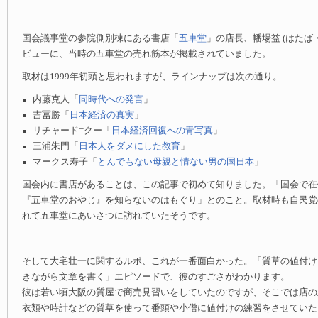
国会議事堂の参院側別棟にある書店「
五車堂
」の店長、幡場益 (はたば
ビューに、当時の五車堂の売れ筋本が掲載されていました。
取材は1999年初頭と思われますが、ラインナップは次の通り。
内藤克人「
同時代への発言
」
吉冨勝「
日本経済の真実
」
リチャード=クー「
日本経済回復への青写真
」
三浦朱門「
日本人をダメにした教育
」
マークス寿子「
とんでもない母親と情ない男の国日本
」
国会内に書店があることは、この記事で初めて知りました。「国会で在位三
『五車堂のおやじ』を知らないのはもぐり」とのこと。取材時も自民党
れて五車堂にあいさつに訪れていたそうです。
そして大宅壮一に関するルポ、これが一番面白かった。「質草の値付け
きながら文章を書く」エピソードで、彼のすごさがわかります。
彼は若い頃大阪の質屋で商売見習いをしていたのですが、そこでは店の
衣類や時計などの質草を使って番頭や小僧に値付けの練習をさせていた