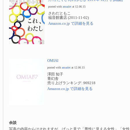
posted with
amazlet
at 12.06.15
さわだともこ
福音館書店 (2011-11-02)
Amazon.co.jp で詳細を見る
OMIAI
posted with
amazlet
at 12.06.15
澤田 知子
青幻舎
売り上げランキング: 969218
Amazon.co.jp で詳細を見る
余談
写真の内容からはそれますが、ぱっと見で「男性に見える女性」「女性