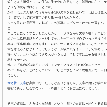
値付けは「担保としての価値に半年分の利息をつけ、質流れになってか
ような値段を付ける」ことです。
かれはほんの見習いのうちから番頭や先輩を差し置いて、しばしば主人
け、質屋として前途有望の折り紙を付けられたそう。
ルポを書いた鹿島茂によれば、この質草のエピソードが彼の仕事すべて
と。
そしてとにかくすごいと思ったのが、「歩きながら文章を書く」エピソ
頭の中に原稿用紙をイメージしてそこを一字一字埋めていったそうです
本物の原稿用紙にそれを移していた。年に五枚と書き損じしなかったそ
章を考える人はよくいるでしょうが、原稿用紙をイメージして埋めてい
移すだけ、という技ができる人がいるとは、そして年に五枚も書き損じ
思わなかった。
他にも「総合翻訳集団」の話、モンテ・クリスト伯の翻訳エピソード、
のバトルなど。とにかくエピソードひとつひとつが「規格外」で、目利
でした。
大宅壮一文庫
は実際に行ったことがありませんが、文庫の目録が学生時
書館にあり、社会学のレポートを書くときにお世話になりました。
巻末の連載に「ふるほん探偵団」という、都内の古書店を紹介する連載