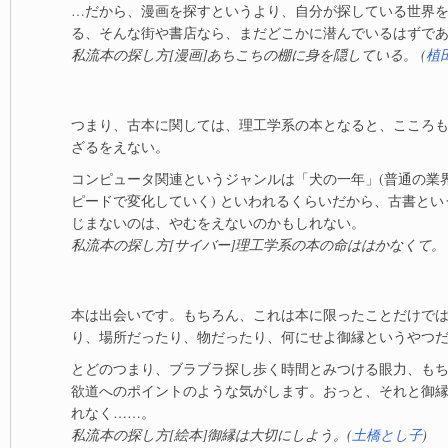
…だから、漫画を探すというより、自分が探している世界
る、そんな街や書店なら、まだどこかに潜んでいるはずで
私流本の探し方[漫画]あちこちの棚に身を隠している。 (
植
つまり、古本に関しては、理工学系の本となると、こころ
ざるをえない。
コンピュータ関連というジャンルは「犬の一年」(普通の業
ピードで変化していく) といわれるくらいだから、古書と
じまないのは、やむをえないのかもしれない。
私流本の探し方[サイバー]理工学系の本の命ははかなくて。 
本は出会いです。もちろん、これは本に限ったことだけで
り、場所だったり、物だったり、何にせよ御縁というやつ
とどのつまり、ブラブラ探し歩く時間とみつける眼力、も
欲道へのポイントのような気がします。おっと、それと御
れなく……。
私流本の探し方[絵本]御縁は大切にしよう。(
土橋とし子
)