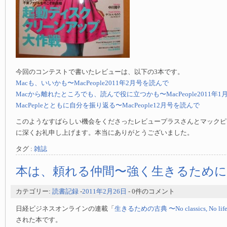
今回のコンテストで書いたレビューは、以下の3本です。
Macも、いいかも〜MacPeople2011年2月号を読んで
Macから離れたところでも、読んで役に立つかも〜MacPeople2011年
MacPepleとともに自分を振り返る〜MacPeople12月号を読んで
このようなすばらしい機会をくださったレビュープラスさんとマックピ
に深くお礼申し上げます。本当にありがとうございました。
タグ :
雑誌
本は、頼れる仲間〜強く生きるために
カテゴリー:
読書記録
-
2011年2月26日
- 0件のコメント
日経ビジネスオンラインの連載「
生きるための古典 〜No classics, No lif
された本です。