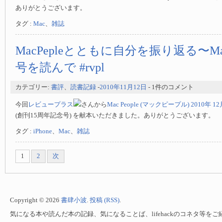
ありがとうございます。
タグ :
Mac
、
雑誌
MacPepleとともに自分を振り返る〜MacP
号を読んで #rvpl
カテゴリー:
書評
、
読書記録
-
2010年11月12日
- 1件のコメント
今回
レビュープラス
さんから
Mac People (マックピープル) 2010年 1
(創刊15周年記念号) を献本いただきました。ありがとうございます。
タグ :
iPhone
、
Mac
、
雑誌
1
2
次
Copyright © 2026
書肆小波
.
投稿 (RSS)
.
気になる本や読んだ本の記録、気になることば、lifehackのコネタ等を