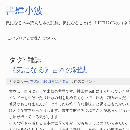
書肆小波
気になる本や読んだ本の記録、気になることば、LIFEHACKのコ
このブログと管理人について
タグ:
雑誌
《気になる》古本の雑誌
カテゴリー:
本の話
-
2012年11月8日
- 0件のコメント
古本は、自分にとって未知の世界です。神田神保町によく行っていた頃
インドーをのぞいたり店頭の棚を眺めるくらいで、店内に踏み込んだこ
偏見かもしれませんが「はまったら怖そうな趣味」と思えるものがいく
ひとつが古本だったりします。古本で財産をつぶすことがあるかどうか
し沼が待っている気がします。
そんな怖さを感じる古本の世界ですが、でもちょっとのぞいてみたい。
界があるかもしれないから。「古本の雑誌」はその「古本の世界をちょ