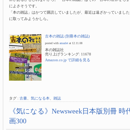
によさそうです。
「本の雑誌」はかつて購読していましたが、最近は遠ざかっていました
に取ってみようかしら。
古本の雑誌 (別冊本の雑誌)
posted with
amazlet
at 12.11.08
本の雑誌社
売り上げランキング: 11678
Amazon.co.jp で詳細を見る
タグ :
古書
、
気になる本
、
雑誌
《気になる》Newsweek日本版別冊 
画300