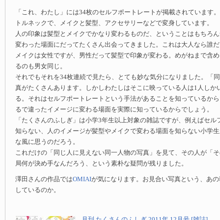
「これ、わたし」には34枚のセルフポートレートが掲載されています
トルネックで、メイクと髪型、アクセサリーなどで変身しています。
人の印象は髪型とメイクでかなり変わるものだ、ということはもちろん
変わった場面にだってたくさん出会ってきました。これは大人なら誰だ
メイクは女性ですが、男性だって髪型で印象が変わる。めがねまで含め
るのも男女同じ。
それでもそれを34枚連続で見たら、とても妙な気分になりました。「
真がたくさんあります。しかしわたしはそこに映っている人は1人しか
る。それはセルフポートレートという手法があることを知っているから
るで違ったイメージに変わる場面を実際に知っているからでしょう。
「たくさんのふしぎ」は小学3年生以上対象の雑誌ですが、例えばセル
知らない、人のイメージが髪型やメイクで変わる場面を知らない小学生
な風に思うのだろう。
これだけの「同じ人に見えない同一人物の写真」を見て、その人が「そ
局何が決め手なんだろう、という素朴な疑問が残りました。
澤田さんの作品では
OMIAI
が気になります。お見合い写真という、あの
しているのか。
月刊 たくさんのふしぎ 2011年 12月号 [雑誌]