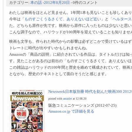
カテゴリー:
本の話
-
2012年8月20日
- 0件のコメント
わたしは映画をほとんど見ません。1年間1本も見ないことも珍しくあ
今年は「
ものすごくうるさくて、ありえないほど近い
」と「
ヘルタース
た。どちらも原作が先です。映画から原作に入ったものは少ないと思い
こんな調子なので、ハリウッドが100周年を迎えていることも知りませ
映画も文学も、作られた時代からの影響は必ずどこかで受けているはず
トレートに時代が出やすいかもしれませんね。
Amazonの「商品の説明」に紹介されている作品は、タイトルだけは知
す。見たことがあるのは前出の「ものすごくうるさくて、ありえないほ
この雑誌はハリウッドの100年間と歴史を絡めて構成されていて、映画
とながら、歴史のテキストとして面白そうだと感じます。
Newsweek日本版別冊 時代を刻んだ映画300 2012年
posted with
amazlet
at 12.08.20
阪急コミュニケーションズ (2012-07-25)
Amazon.co.jp で詳細を見る