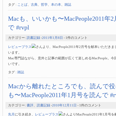
タグ :
ことば
、
古典
、
哲学
、
本の本
、
雑誌
Macも、いいかも〜MacPeople2011
で #rvpl
カテゴリー:
読書記録
-
2011年1月8日
- 1件のコメント
レビュープラス
さんより、MacPeople2011年2月号を献本いただ
います。
Mac専門誌ながら、意外と記事の範囲が広くて楽しめるMacPeople。
いです。
タグ :
雑誌
Macから離れたところでも、読んで
も〜MacPeople2011年1月号を読んで #rv
カテゴリー:
書評
、
読書記録
-
2010年12月11日
- 1件のコメント
先月
に引き続き、
レビュープラス
さんよりMacPeople2011年1