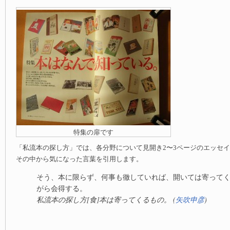
特集の扉です
「私流本の探し方」では、各分野について見開き2〜3ページのエッセ
その中から気になった言葉を引用します。
そう、本に限らず、何事も徹していれば、開いては寄って
がら会得する。
私流本の探し方[食]本は寄ってくるもの。 (
矢吹申彦
)